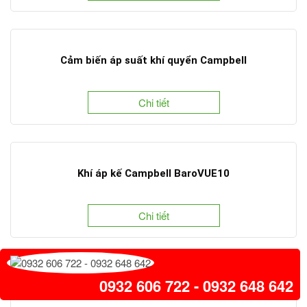
Cảm biến áp suất khí quyển Campbell
Chi tiết
Khí áp kế Campbell BaroVUE10
Chi tiết
0932 606 722 - 0932 648 642
Máy phát hiện mưa Campbell Scientific