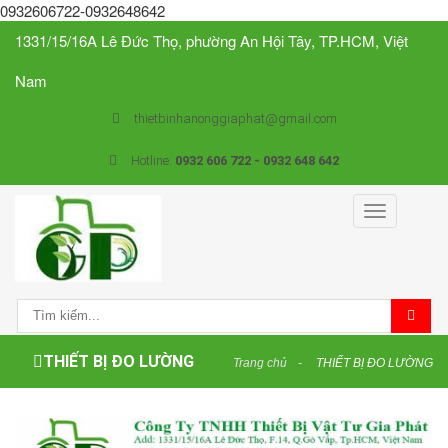
0932606722-0932648642
1331/15/16A Lê Đức Thọ, phường An Hội Tây, TP.HCM, Việt
Nam
thietbinhanonggiaphat@gmail.com
Hotline:
0932 606 722 - 0932 648 642
Toggle
navigation
THIẾT BỊ ĐO LƯỜNG
Trang chủ
THIẾT BỊ ĐO LƯỜNG