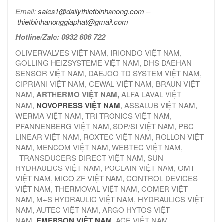
Email:
sales1@dailythietbinhanong.com
–
thietbinhanonggiaphat@gmail.com
Hotline/Zalo: 0932 606 722
OLIVERVALVES VIỆT NAM, IRIONDO VIỆT NAM,
GOLLING HEIZSYSTEME VIỆT NAM, DHS DAEHAN
SENSOR VIỆT NAM, DAEJOO TD SYSTEM VIỆT NAM,
CIPRIANI VIỆT NAM, CEWAL VIỆT NAM, BRAUN VIỆT
NAM,
ARTHERMO VIỆT NAM,
ALFA LAVAL VIỆT
NAM,
NOVOPRESS VIỆT NAM
, ASSALUB VIỆT NAM,
WERMA VIỆT NAM, TRI TRONICS VIỆT NAM,
PFANNENBERG VIỆT NAM, SDP/SI VIỆT NAM, PBC
LINEAR VIỆT NAM, ROXTEC VIỆT NAM, ROLLON VIỆT
NAM, MENCOM VIỆT NAM, WEBTEC VIỆT NAM,
TRANSDUCERS DIRECT VIỆT NAM, SUN
HYDRAULICS VIỆT NAM, POCLAIN VIỆT NAM, OMT
VIỆT NAM, MICO ZF VIỆT NAM, CONTROL DEVICES
VIỆT NAM, THERMOVAL VIỆT NAM, COMER VIỆT
NAM, M+S HYDRAULIC VIỆT NAM, HYDRAULICS VIỆT
NAM, AUTEC VIỆT NAM, ARGO HYTOS VIỆT
NAM,
EMERSON VIỆT NAM
, ACE VIỆT NAM,