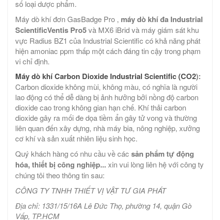
số loại dược phẩm.
Máy dò khí đơn GasBadge Pro ,
máy dò khí đa Industrial
ScientificVentis Pro5
và MX6 iBrid và máy giám sát khu
vực Radius BZ1 của Industrial Scientific có khả năng phát
hiện amoniac ppm thấp một cách đáng tin cậy trong phạm
vi chỉ định.
Máy dò khí Carbon Dioxide Industrial Scientific (CO2
):
Carbon dioxide không mùi, không màu, có nghĩa là người
lao động có thể dễ dàng bị ảnh hưởng bởi nồng độ carbon
dioxide cao trong không gian hạn chế. Khí thải carbon
dioxide gây ra mối đe dọa tiềm ẩn gây tử vong và thường
liên quan đến xây dựng, nhà máy bia, nông nghiệp, xưởng
cơ khí và sản xuất nhiên liệu sinh học.
Quý khách hàng có nhu cầu về các
sản phẩm tự động
hóa, thiết bị công nghiệp...
xin vui lòng liên hệ với công ty
chúng tôi theo thông tin sau:
CÔNG TY TNHH THIẾT VỊ VẬT TƯ GIA PHÁT
Địa chỉ: 1331/15/16A Lê Đức Thọ, phường 14, quận Gò
Vấp, TP.HCM