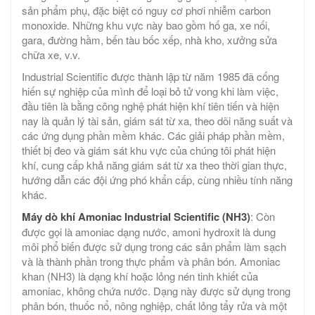
sản phẩm phụ, đặc biệt có nguy cơ phơi nhiễm carbon
monoxide. Những khu vực này bao gồm hố ga, xe nối,
gara, đường hầm, bến tàu bốc xếp, nhà kho, xưởng sửa
chữa xe, v.v.
Industrial Scientific được thành lập từ năm 1985 đã cống
hiến sự nghiệp của mình để loại bỏ tử vong khi làm việc,
đầu tiên là bằng công nghệ phát hiện khí tiên tiến và hiện
nay là quản lý tài sản, giám sát từ xa, theo dõi năng suất và
các ứng dụng phần mềm khác. Các giải pháp phần mềm,
thiết bị đeo và giám sát khu vực của chúng tôi phát hiện
khí, cung cấp khả năng giám sát từ xa theo thời gian thực,
hướng dẫn các đội ứng phó khẩn cấp, cùng nhiều tính năng
khác.
Máy dò khí Amoniac Industrial Scientific (NH3)
: Còn
được gọi là amoniac dạng nước, amoni hydroxit là dung
môi phổ biến được sử dụng trong các sản phẩm làm sạch
và là thành phần trong thực phẩm và phân bón. Amoniac
khan (NH3) là dạng khí hoặc lỏng nén tinh khiết của
amoniac, không chứa nước. Dạng này được sử dụng trong
phân bón, thuốc nổ, nông nghiệp, chất lỏng tẩy rửa và một