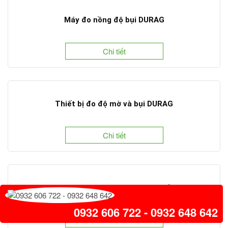
Máy đo nồng độ bụi DURAG
Chi tiết
Thiết bị đo độ mờ và bụi DURAG
Chi tiết
Máy đo lưu lượng khí DURAG cho hệ thống đường
hầm
0932 606 722 - 0932 648 642
Chi tiết