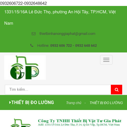
0932606722-0932648642
1331/15/16A Lê Đức Thọ, phường An Hội Tây, TP.HCM, Việt
Nam
thietbinhanonggiaphat@gmail.com
Hotline:
0932 606 722 - 0932 648 642
Toggle
navigation
THIẾT BỊ ĐO LƯỜNG
Trang chủ
THIẾT BỊ ĐO LƯỜNG