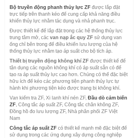
Bộ truyền động phanh thủy lực ZF
được lắp đặt
trực tiếp trên thanh kéo để cung cấp khả năng điều
khiển thủy lực nhằm tác dụng và nhả phanh trục.
Được thiết kế để lắp đặt trong các hệ thống thủy lực
trung tâm mở, các
van nạp ắc quy ZF
sử dụng van
ống chỉ bên trong để điều khiển lưu lượng của hệ
thống thủy lực nhằm tạo áp suất cho bộ tích áp.
Thiết bị truyền động không khí ZF
được thiết kế để
tận dụng các nguồn không khí có áp suất sẵn có để
tạo ra áp suất thủy lực cao hơn. Chúng có thể đặc biệt
hữu ích để kéo các phương tiện phanh thủy lực tự
hành khi phương tiện kéo được trang bị không khí.
Van kiểm tra ZF, Xi lanh khí nén ZF,
Đầu dò cảm biến
ZF
, Công tắc áp suất ZF, Công tắc chân không ZF,
Đồng hồ đo lưu lượng ZF, Nhà phân phối ZF Việt
Nam
Công tắc áp suất ZF
có thiết kế mạnh mẽ đặc biệt để
sử dụng trong các ứng dụng xây dựng công nghiệp