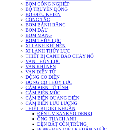
BƠM CÔNG NGHIỆP
BỘ TRUYỀN ĐỘNG
BỘ ĐIỀU KHIỂN
CÔNG TẮC
BƠM BÁNH RĂNG
BƠM DẦU
BƠM MÀNG
BƠM THỦY LỰC
XI LANH KHÍ NÉN
XI LANH THỦY LỰC
THIẾT BỊ CẢNH BÁO CHÁY NỔ
VAN THỦY LỰC
VAN KHÍ NÉN
VAN ĐIỆN TỪ
ĐỘNG CƠ ĐIỆN
ĐỘNG CƠ THỦY LỰC
CẢM BIẾN TỪ TÍNH
CẢM BIẾN MỨC
CẢM BIẾN QUANG ĐIỆN
CẢM BIẾN LƯU LƯỢNG
THIẾT BỊ DIỆT KHUẨN
ĐÈN UV SANKYO DENKI
ỐNG THẠCH ANH
ĐÈN BẮT CÔN TRÙNG
BÓNG ĐÈN DIỆT KHUẨN NƯỚC