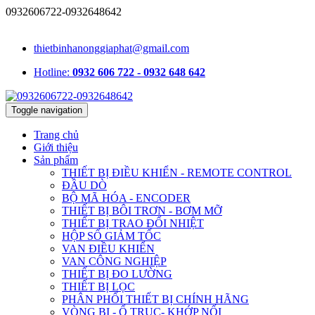
0932606722-0932648642
1331/15/16A Lê Đức Thọ, phường An Hội Tây, TP.HCM, Việt Nam
thietbinhanonggiaphat@gmail.com
Hotline:
0932 606 722 - 0932 648 642
Toggle navigation
Trang chủ
Giới thiệu
Sản phẩm
THIẾT BỊ ĐIỀU KHIỂN - REMOTE CONTROL
ĐẦU DÒ
BỘ MÃ HÓA - ENCODER
THIẾT BỊ BÔI TRƠN - BƠM MỠ
THIẾT BỊ TRAO ĐỔI NHIỆT
HỘP SỐ GIẢM TỐC
VAN ĐIỀU KHIỂN
VAN CÔNG NGHIỆP
THIẾT BỊ ĐO LƯỜNG
THIẾT BỊ LỌC
PHÂN PHỐI THIẾT BỊ CHÍNH HÃNG
VÒNG BI - Ổ TRỤC- KHỚP NỐI