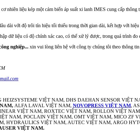
 cơ nhiên liệu kép một cảm biến áp suất xi lanh IMES cung cấp thông t
 dài với độ trôi tín hiệu tối thiểu trong thời gian dài, kết hợp với hiệu 
hập dữ liệu có độ chính xác cao, có thể xử lý được, trong quá trình đo 
công nghiệp...
xin vui lòng liên hệ với công ty chúng tôi theo thông tin
HCM
gmail.com
G HEIZSYSTEME VIỆT NAM, DHS DAEHAN SENSOR VIỆT NA
 NAM,
ALFA LAVAL VIỆT NAM,
NOVOPRESS VIỆT NAM
, A
 LINEAR VIỆT NAM, ROXTEC VIỆT NAM, ROLLON VIỆT NA
T NAM, POCLAIN VIỆT NAM, OMT VIỆT NAM, MICO ZF 
M, HYDRAULICS VIỆT NAM, AUTEC VIỆT NAM, ARGO HYT
AUSER VIỆT NAM.