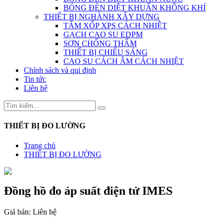
BÓNG ĐÈN DIỆT KHUẨN KHÔNG KHÍ
THIẾT BỊ NGHÀNH XÂY DỰNG
TẤM XỐP XPS CÁCH NHIỆT
GẠCH CAO SU EDPM
SƠN CHỐNG THẤM
THIẾT BỊ CHIẾU SÁNG
CAO SU CÁCH ÂM CÁCH NHIỆT
Chính sách và qui định
Tin tức
Liên hệ
THIẾT BỊ ĐO LƯỜNG
Trang chủ
THIẾT BỊ ĐO LƯỜNG
Đồng hồ đo áp suất điện tử IMES
Giá bán:
Liên hệ