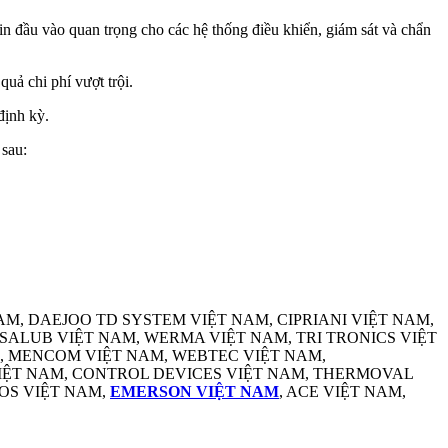
in đầu vào quan trọng cho các hệ thống điều khiển, giám sát và chẩn
quả chi phí vượt trội.
định kỳ.
 sau:
M, DAEJOO TD SYSTEM VIỆT NAM, CIPRIANI VIỆT NAM,
SSALUB VIỆT NAM, WERMA VIỆT NAM, TRI TRONICS VIỆT
M, MENCOM VIỆT NAM, WEBTEC VIỆT NAM,
VIỆT NAM, CONTROL DEVICES VIỆT NAM, THERMOVAL
OS VIỆT NAM,
EMERSON VIỆT NAM
, ACE VIỆT NAM,