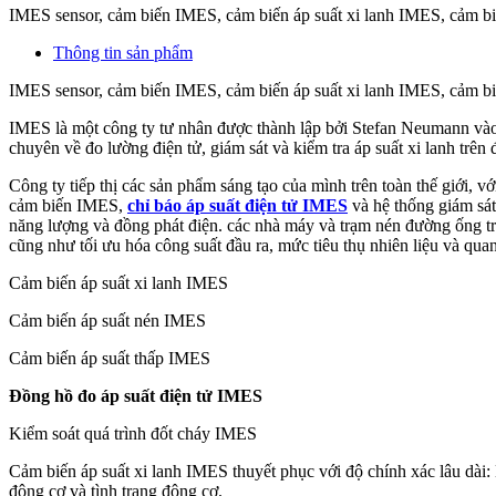
IMES sensor, cảm biến IMES, cảm biến áp suất xi lanh IMES, cảm b
Thông tin sản phẩm
IMES sensor, cảm biến IMES, cảm biến áp suất xi lanh IMES, cảm b
IMES là một công ty tư nhân được thành lập bởi Stefan Neumann vào
chuyên về đo lường điện tử, giám sát và kiểm tra áp suất xi lanh tr
Công ty tiếp thị các sản phẩm sáng tạo của mình trên toàn thế giới, 
cảm biến IMES,
chỉ báo áp suất điện tử IMES
và hệ thống giám sát 
năng lượng và đồng phát điện. các nhà máy và trạm nén đường ống trên
cũng như tối ưu hóa công suất đầu ra, mức tiêu thụ nhiên liệu và quan 
Cảm biến áp suất xi lanh IMES
Cảm biến áp suất nén IMES
Cảm biến áp suất thấp IMES
Đồng hồ đo áp suất điện tử IMES
Kiểm soát quá trình đốt cháy IMES
Cảm biến áp suất xi lanh IMES thuyết phục với độ chính xác lâu dài: L
động cơ và tình trạng động cơ.