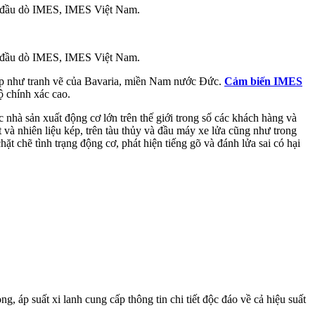
S, đầu dò IMES, IMES Việt Nam.
S, đầu dò IMES, IMES Việt Nam.
đẹp như tranh vẽ của Bavaria, miền Nam nước Đức.
Cảm biến IMES
ộ chính xác cao.
 nhà sản xuất động cơ lớn trên thế giới trong số các khách hàng và
t và nhiên liệu kép, trên tàu thủy và đầu máy xe lửa cũng như trong
t chẽ tình trạng động cơ, phát hiện tiếng gõ và đánh lửa sai có hại
, áp suất xi lanh cung cấp thông tin chi tiết độc đáo về cả hiệu suất