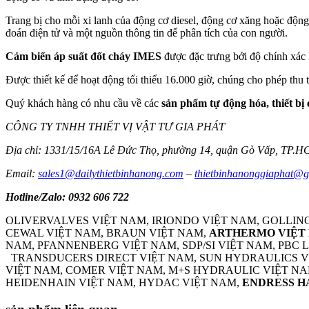
Trang bị cho mỗi xi lanh của động cơ diesel, động cơ xăng hoặc động
đoán điện tử và một nguồn thông tin để phân tích của con người.
Cảm biến áp suất đốt cháy IMES
được đặc trưng bởi độ chính xác lâu
Được thiết kế để hoạt động tối thiểu 16.000 giờ, chúng cho phép thu t
Quý khách hàng có nhu cầu về các
sản phẩm tự động hóa, thiết bị 
CÔNG TY TNHH THIẾT VỊ VẬT TƯ GIA PHÁT
Địa chỉ: 1331/15/16A Lê Đức Thọ, phường 14, quận Gò Vấp, TP.
Email:
sales1@dailythietbinhanong.com
–
thietbinhanonggiaphat@
Hotline/Zalo: 0932 606 722
OLIVERVALVES VIỆT NAM, IRIONDO VIỆT NAM, GOLLIN
CEWAL VIỆT NAM, BRAUN VIỆT NAM,
ARTHERMO VIỆT
NAM, PFANNENBERG VIỆT NAM, SDP/SI VIỆT NAM, PBC
TRANSDUCERS DIRECT VIỆT NAM, SUN HYDRAULICS VIỆ
VIỆT NAM, COMER VIỆT NAM, M+S HYDRAULIC VIỆT NA
HEIDENHAIN VIỆT NAM, HYDAC VIỆT NAM,
ENDRESS H