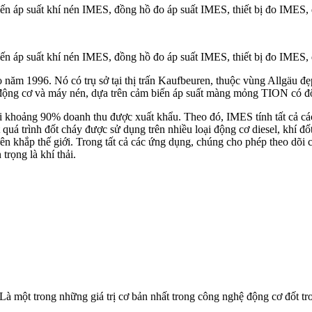
iến áp suất khí nén IMES, đồng hồ đo áp suất IMES, thiết bị đo IME
iến áp suất khí nén IMES, đồng hồ đo áp suất IMES, thiết bị đo IME
 năm 1996. Nó có trụ sở tại thị trấn Kaufbeuren, thuộc vùng Allgäu 
ên động cơ và máy nén, dựa trên cảm biến áp suất màng mỏng TION có đ
với khoảng 90% doanh thu được xuất khẩu. Theo đó, IMES tính tất cả các
quá trình đốt cháy được sử dụng trên nhiều loại động cơ diesel, khí đố
 khắp thế giới. Trong tất cả các ứng dụng, chúng cho phép theo dõi chặ
trọng là khí thải.
à một trong những giá trị cơ bản nhất trong công nghệ động cơ đốt trong