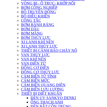
VÒNG BI - Ổ TRỤC- KHỚP NỐI
BƠM CÔNG NGHIỆP
BỘ TRUYỀN ĐỘNG
BỘ ĐIỀU KHIỂN
CÔNG TẮC
BƠM BÁNH RĂNG
BƠM DẦU
BƠM MÀNG
BƠM THỦY LỰC
XI LANH KHÍ NÉN
XI LANH THỦY LỰC
THIẾT BỊ CẢNH BÁO CHÁY NỔ
VAN THỦY LỰC
VAN KHÍ NÉN
VAN ĐIỆN TỪ
ĐỘNG CƠ ĐIỆN
ĐỘNG CƠ THỦY LỰC
CẢM BIẾN TỪ TÍNH
CẢM BIẾN MỨC
CẢM BIẾN QUANG ĐIỆN
CẢM BIẾN LƯU LƯỢNG
THIẾT BỊ DIỆT KHUẨN
ĐÈN UV SANKYO DENKI
ỐNG THẠCH ANH
ĐÈN BẮT CÔN TRÙNG