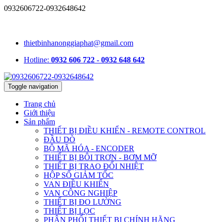
0932606722-0932648642
1331/15/16A Lê Đức Thọ, phường An Hội Tây, TP.HCM, Việt
Nam
thietbinhanonggiaphat@gmail.com
Hotline:
0932 606 722 - 0932 648 642
Toggle navigation
Trang chủ
Giới thiệu
Sản phẩm
THIẾT BỊ ĐIỀU KHIỂN - REMOTE CONTROL
ĐẦU DÒ
BỘ MÃ HÓA - ENCODER
THIẾT BỊ BÔI TRƠN - BƠM MỠ
THIẾT BỊ TRAO ĐỔI NHIỆT
HỘP SỐ GIẢM TỐC
VAN ĐIỀU KHIỂN
VAN CÔNG NGHIỆP
THIẾT BỊ ĐO LƯỜNG
THIẾT BỊ LỌC
PHÂN PHỐI THIẾT BỊ CHÍNH HÃNG