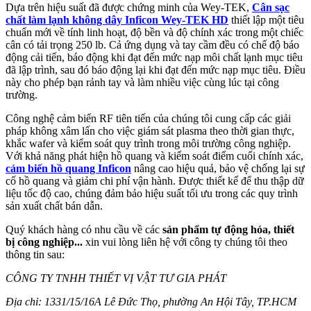
Dựa trên hiệu suất đã được chứng minh của Wey-TEK,
Cân sạc
chất làm lạnh không dây Inficon Wey-TEK HD
thiết lập một tiêu
chuẩn mới về tính linh hoạt, độ bền và độ chính xác trong một chiếc
cân có tải trọng 250 lb. Cả ứng dụng và tay cầm đều có chế độ báo
động cải tiến, báo động khi đạt đến mức nạp môi chất lạnh mục tiêu
đã lập trình, sau đó báo động lại khi đạt đến mức nạp mục tiêu. Điều
này cho phép bạn rảnh tay và làm nhiều việc cùng lúc tại công
trường.
Công nghệ cảm biến RF tiên tiến của chúng tôi cung cấp các giải
pháp không xâm lấn cho việc giám sát plasma theo thời gian thực,
khắc wafer và kiểm soát quy trình trong môi trường công nghiệp.
Với khả năng phát hiện hồ quang và kiểm soát điểm cuối chính xác,
cảm biến hồ quang Inficon
nâng cao hiệu quả, bảo vệ chống lại sự
cố hồ quang và giảm chi phí vận hành. Được thiết kế để thu thập dữ
liệu tốc độ cao, chúng đảm bảo hiệu suất tối ưu trong các quy trình
sản xuất chất bán dẫn.
Quý khách hàng có nhu cầu về các
sản phẩm tự động hóa, thiết
bị công nghiệp...
xin vui lòng liên hệ với công ty chúng tôi theo
thông tin sau:
CÔNG TY TNHH THIẾT VỊ VẬT TƯ GIA PHÁT
Địa chỉ: 1331/15/16A Lê Đức Thọ, phường An Hội Tây, TP.HCM