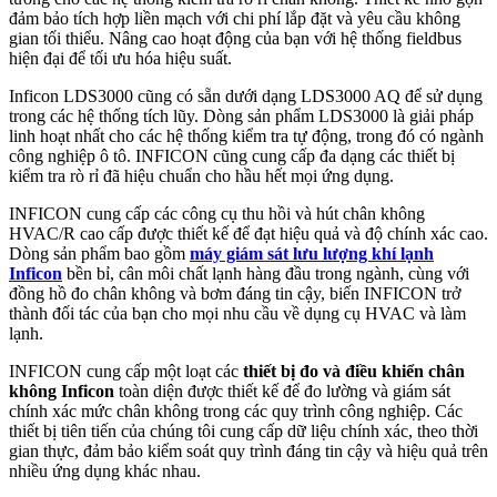
đảm bảo tích hợp liền mạch với chi phí lắp đặt và yêu cầu không
gian tối thiểu. Nâng cao hoạt động của bạn với hệ thống fieldbus
hiện đại để tối ưu hóa hiệu suất.
Inficon LDS3000 cũng có sẵn dưới dạng LDS3000 AQ để sử dụng
trong các hệ thống tích lũy. Dòng sản phẩm LDS3000 là giải pháp
linh hoạt nhất cho các hệ thống kiểm tra tự động, trong đó có ngành
công nghiệp ô tô. INFICON cũng cung cấp đa dạng các thiết bị
kiểm tra rò rỉ đã hiệu chuẩn cho hầu hết mọi ứng dụng.
INFICON cung cấp các công cụ thu hồi và hút chân không
HVAC/R cao cấp được thiết kế để đạt hiệu quả và độ chính xác cao.
Dòng sản phẩm bao gồm
máy giám sát lưu lượng khí lạnh
Inficon
bền bỉ, cân môi chất lạnh hàng đầu trong ngành, cùng với
đồng hồ đo chân không và bơm đáng tin cậy, biến INFICON trở
thành đối tác của bạn cho mọi nhu cầu về dụng cụ HVAC và làm
lạnh.
INFICON cung cấp một loạt các
thiết bị đo và điều khiển chân
không Inficon
toàn diện được thiết kế để đo lường và giám sát
chính xác mức chân không trong các quy trình công nghiệp. Các
thiết bị tiên tiến của chúng tôi cung cấp dữ liệu chính xác, theo thời
gian thực, đảm bảo kiểm soát quy trình đáng tin cậy và hiệu quả trên
nhiều ứng dụng khác nhau.