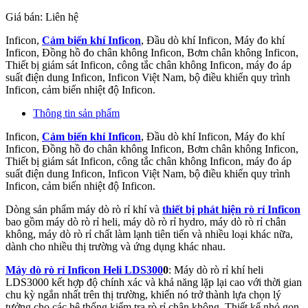
Giá bán:
Liên hệ
Inficon,
Cảm biến khí Inficon
, Đầu dò khí Inficon, Máy đo khí
Inficon, Đồng hồ đo chân không Inficon, Bơm chân không Inficon,
Thiết bị giám sát Inficon, công tắc chân không Inficon, máy đo áp
suất điện dung Inficon, Inficon Việt Nam, bộ điều khiển quy trình
Inficon, cảm biến nhiệt độ Inficon.
Thông tin sản phẩm
Inficon,
Cảm biến khí Inficon
, Đầu dò khí Inficon, Máy đo khí
Inficon, Đồng hồ đo chân không Inficon, Bơm chân không Inficon,
Thiết bị giám sát Inficon, công tắc chân không Inficon, máy đo áp
suất điện dung Inficon, Inficon Việt Nam, bộ điều khiển quy trình
Inficon, cảm biến nhiệt độ Inficon.
Dòng sản phẩm máy dò rò rỉ khí và
thiết bị phát hiện rò rỉ Inficon
bao gồm máy dò rò rỉ heli, máy dò rò rỉ hydro, máy dò rò rỉ chân
không, máy dò rò rỉ chất làm lạnh tiên tiến và nhiều loại khác nữa,
dành cho nhiều thị trường và ứng dụng khác nhau.
Máy dò rò rỉ Inficon Heli LDS300
0
: Máy dò rò rỉ khí heli
LDS3000 kết hợp độ chính xác và khả năng lặp lại cao với thời gian
chu kỳ ngắn nhất trên thị trường, khiến nó trở thành lựa chọn lý
tưởng cho các hệ thống kiểm tra rò rỉ chân không. Thiết kế nhỏ gọn