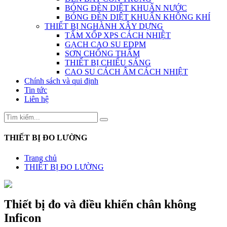
BÓNG ĐÈN DIỆT KHUẨN NƯỚC
BÓNG ĐÈN DIỆT KHUẨN KHÔNG KHÍ
THIẾT BỊ NGHÀNH XÂY DỰNG
TẤM XỐP XPS CÁCH NHIỆT
GẠCH CAO SU EDPM
SƠN CHỐNG THẤM
THIẾT BỊ CHIẾU SÁNG
CAO SU CÁCH ÂM CÁCH NHIỆT
Chính sách và qui định
Tin tức
Liên hệ
THIẾT BỊ ĐO LƯỜNG
Trang chủ
THIẾT BỊ ĐO LƯỜNG
Thiết bị đo và điều khiển chân không
Inficon