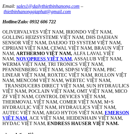
Email:
sales1@dailythietbinhanong.com
–
thietbinhanonggiaphat@gmail.com
Hotline/Zalo: 0932 606 722
OLIVERVALVES VIỆT NAM, IRIONDO VIỆT NAM,
GOLLING HEIZSYSTEME VIỆT NAM, DHS DAEHAN
SENSOR VIỆT NAM, DAEJOO TD SYSTEM VIỆT NAM,
CIPRIANI VIỆT NAM, CEWAL VIỆT NAM, BRAUN VIỆT
NAM,
ARTHERMO VIỆT NAM,
ALFA LAVAL VIỆT
NAM,
NOVOPRESS VIỆT NAM
, ASSALUB VIỆT NAM,
WERMA VIỆT NAM, TRI TRONICS VIỆT NAM,
PFANNENBERG VIỆT NAM, SDP/SI VIỆT NAM, PBC
LINEAR VIỆT NAM, ROXTEC VIỆT NAM, ROLLON VIỆT
NAM, MENCOM VIỆT NAM, WEBTEC VIỆT NAM,
TRANSDUCERS DIRECT VIỆT NAM, SUN HYDRAULICS
VIỆT NAM, POCLAIN VIỆT NAM, OMT VIỆT NAM, MICO
ZF VIỆT NAM, CONTROL DEVICES VIỆT NAM,
THERMOVAL VIỆT NAM, COMER VIỆT NAM, M+S
HYDRAULIC VIỆT NAM, HYDRAULICS VIỆT NAM,
AUTEC VIỆT NAM, ARGO HYTOS VIỆT NAM,
EMERSON
VIỆT NAM
, ACE VIỆT NAM, HEIDENHAIN VIỆT NAM,
HYDAC VIỆT NAM,
ENDRESS HAUSER VIỆT NAM.