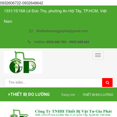
0932606722-0932648642
1331/15/16A Lê Đức Thọ, phường An Hội Tây, TP.HCM, Việt
Nam
thietbinhanonggiaphat@gmail.com
Hotline:
0932 606 722 - 0932 648 642
Toggle
navigation
THIẾT BỊ ĐO LƯỜNG
Trang chủ
THIẾT BỊ ĐO LƯỜNG