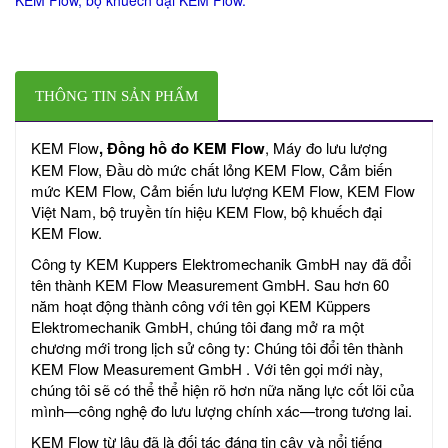
THÔNG TIN SẢN PHẨM
KEM Flow
, Đồng hồ đo KEM Flow
, Máy đo lưu lượng
KEM Flow, Đầu dò mức chất lỏng KEM Flow, Cảm biến
mức KEM Flow, Cảm biến lưu lượng KEM Flow, KEM Flow
Việt Nam, bộ truyền tín hiệu KEM Flow, bộ khuếch đại
KEM Flow.
Công ty KEM Kuppers Elektromechanik GmbH nay đã đổi
tên thành KEM Flow Measurement GmbH. Sau hơn 60
năm hoạt động thành công với tên gọi KEM Küppers
Elektromechanik GmbH, chúng tôi đang mở ra một
chương mới trong lịch sử công ty: Chúng tôi đổi tên thành
KEM Flow Measurement GmbH . Với tên gọi mới này,
chúng tôi sẽ có thể thể hiện rõ hơn nữa năng lực cốt lõi của
mình—công nghệ đo lưu lượng chính xác—trong tương lai.
KEM Flow từ lâu đã là đối tác đáng tin cậy và nổi tiếng