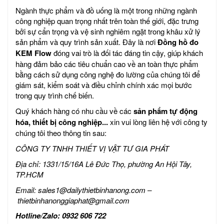
Ngành thực phẩm và đồ uống là một trong những ngành
công nghiệp quan trọng nhất trên toàn thế giới, đặc trưng
bởi sự cẩn trọng và vệ sinh nghiêm ngặt trong khâu xử lý
sản phẩm và quy trình sản xuất. Đây là nơi
Đồng hồ đo
KEM Flow
đóng vai trò là đối tác đáng tin cậy, giúp khách
hàng đảm bảo các tiêu chuẩn cao về an toàn thực phẩm
bằng cách sử dụng công nghệ đo lường của chúng tôi để
giám sát, kiểm soát và điều chỉnh chính xác mọi bước
trong quy trình chế biến.
Quý khách hàng có nhu cầu về các
sản phẩm tự động
hóa, thiết bị công nghiệp...
xin vui lòng liên hệ với công ty
chúng tôi theo thông tin sau:
CÔNG TY TNHH THIẾT VỊ VẬT TƯ GIA PHÁT
Địa chỉ: 1331/15/16A Lê Đức Thọ, phường An Hội Tây,
TP.HCM
Email:
sales1@dailythietbinhanong.com
–
thietbinhanonggiaphat@gmail.com
Hotline/Zalo: 0932 606 722