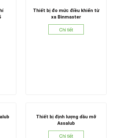
hí
Thiết bị đo mức điều khiển từ
5
xa Binmaster
Chi tiết
alub
Thiết bị định lượng dầu mỡ
Assalub
Chi tiết