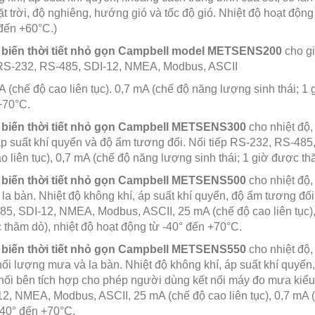
t trời, độ nghiêng, hướng gió và tốc độ gió. Nhiệt độ hoạt độn
đến +60°C.)
biến thời tiết nhỏ gọn Campbell model METSENS200
cho gi
 RS-232, RS-485, SDI-12, NMEA, Modbus, ASCII
 (chế độ cao liên tục). 0,7 mA (chế độ năng lượng sinh thái; 1 
+70°C.
biến thời tiết nhỏ gọn Campbell METSENS300
cho nhiệt độ,
áp suất khí quyển và độ ẩm tương đối. Nối tiếp RS-232, RS-48
o liên tục), 0,7 mA (chế độ năng lượng sinh thái; 1 giờ được t
biến thời tiết nhỏ gọn Campbell METSENS500
cho nhiệt độ,
la bàn. Nhiệt độ không khí, áp suất khí quyển, độ ẩm tương đố
5, SDI-12, NMEA, Modbus, ASCII, 25 mA (chế độ cao liên tục), 
thăm dò), nhiệt độ hoạt động từ -40° đến +70°C.
biến thời tiết nhỏ gọn Campbell METSENS550
cho nhiệt độ,
ối lượng mưa và la bàn. Nhiệt độ không khí, áp suất khí quyển,
ối bên tích hợp cho phép người dùng kết nối máy đo mưa kiểu
2, NMEA, Modbus, ASCII, 25 mA (chế độ cao liên tục), 0,7 mA 
-40° đến +70°C.