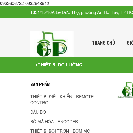
0932606722-0932648642
1331/15/16A Lê Đức Thọ, phường An Hội Tây, TP.H
TRANG CHỦ
GI
THIẾT BỊ ĐO LƯỜNG
SẢN PHẨM
THIẾT BỊ ĐIỀU KHIỂN - REMOTE
CONTROL
ĐẦU DÒ
BỘ MÃ HÓA - ENCODER
THIẾT BỊ BÔI TRƠN - BƠM MỠ