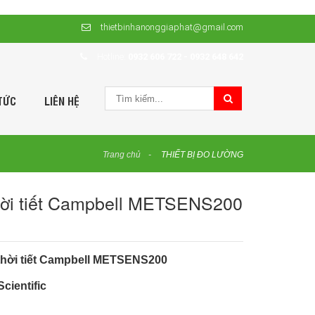
thietbinhanonggiaphat@gmail.com
Hotline:
0932 606 722 - 0932 648 642
TỨC
LIÊN HỆ
Trang chủ
THIẾT BỊ ĐO LƯỜNG
hời tiết Campbell METSENS200
hời tiết Campbell
METSENS200
cientific