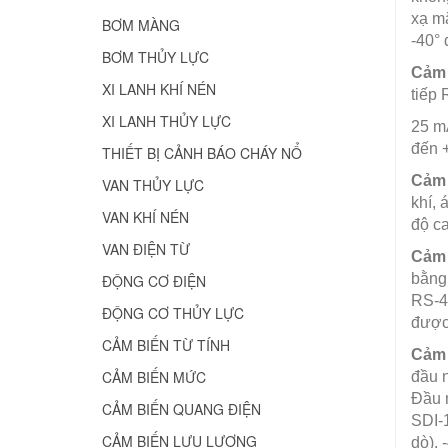
xạ mặ
BƠM MÀNG
-40° 
BƠM THỦY LỰC
Cảm 
XI LANH KHÍ NÉN
tiếp
XI LANH THỦY LỰC
25 mA
đến 
THIẾT BỊ CẢNH BÁO CHÁY NỔ
Cảm 
VAN THỦY LỰC
khí, 
VAN KHÍ NÉN
độ ca
VAN ĐIỆN TỪ
Cảm 
bằng 
ĐỘNG CƠ ĐIỆN
RS-48
ĐỘNG CƠ THỦY LỰC
được 
CẢM BIẾN TỪ TÍNH
Cảm 
CẢM BIẾN MỨC
đầu n
Đầu n
CẢM BIẾN QUANG ĐIỆN
SDI-1
CẢM BIẾN LƯU LƯỢNG
dò), 