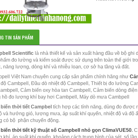
G TIN SẢN PHẨM
bell Scientific
là nhà thiết kế và sản xuất hàng đầu về bộ ghi 
hẩm đo lường và kiểm soát được sử dụng trên toàn thế giới tron
 năng lượng, dòng khí và nhiễu loạn, cơ sở hạ tầng và đất.
pell Việt Nam chuyên cung cấp sản phẩm chính hãng như
Cảm
 độ Cambpell, Đầu dò nhiệt độ Cambpell, Thiết bị đo lường Ca
ambpell, Cảm biến oxy hòa tan Cambpell, Cảm biến dòng điện
 hồ đo lượng khí bay hơi Cambpell, Máy dò mưa Cambpell
iến thời tiết
Campbel
tích hợp các tính năng, dùng đo được 
ộ và hướng gió, lượng mưa, áp suất khí quyển, nhiệt độ và độ
g có bộ phận chuyển động.
biến thời tiết kỹ thuật số Campbell nhỏ gọn ClimaVUE50
.
C
 khí, áp suất khí quyển, khoảng cách trung bình của sét, số l