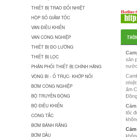
THIẾT BỊ TRAO ĐỔI NHIỆT
HỘP SỐ GIẢM TỐC
VAN ĐIỀU KHIỂN
THÔN
VAN CÔNG NGHIỆP
THIẾT BỊ ĐO LƯỜNG
Camp
THIẾT BỊ LỌC
sản p
PHÂN PHỐI THIẾT BỊ CHÍNH HÃNG
nước,
VÒNG BI - Ổ TRỤC- KHỚP NỐI
Camb
nhiệt
BƠM CÔNG NGHIỆP
ẩm C
BỘ TRUYỀN ĐỘNG
Đồng
BỘ ĐIỀU KHIỂN
Cảm b
tốc đ
CÔNG TẮC
khôn
BƠM BÁNH RĂNG
Cảm 
BƠM DẦU
không