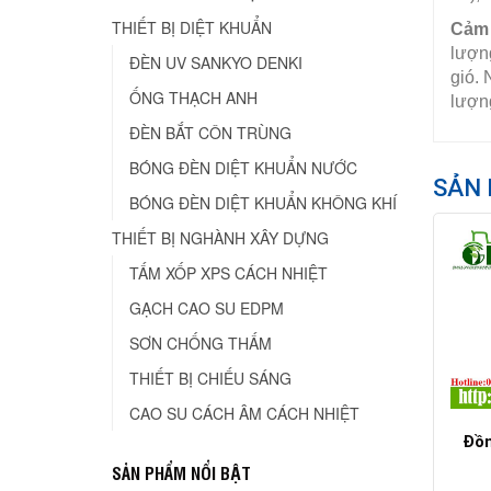
THIẾT BỊ DIỆT KHUẨN
Cảm 
lượng
ĐÈN UV SANKYO DENKI
gió. 
ỐNG THẠCH ANH
lượng
ĐÈN BẮT CÔN TRÙNG
BÓNG ĐÈN DIỆT KHUẨN NƯỚC
SẢN 
BÓNG ĐÈN DIỆT KHUẨN KHÔNG KHÍ
THIẾT BỊ NGHÀNH XÂY DỰNG
TẤM XỐP XPS CÁCH NHIỆT
GẠCH CAO SU EDPM
SƠN CHỐNG THẤM
THIẾT BỊ CHIẾU SÁNG
CAO SU CÁCH ÂM CÁCH NHIỆT
Đồn
SẢN PHẨM NỔI BẬT