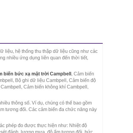
dữ liệu, hệ thống thu thập dữ liệu cũng như các
g nhiều ứng dụng liên quan đến thời tiết,
 biến bức xạ mặt trời Campbell
, Cảm biến
mbpell, Bộ ghi dữ liệu Cambpell, Cảm biến độ
 Cambpell, Cảm biến không khí Cambpell,
nhiều thông số. Ví dụ, chúng có thể bao gồm
 ẩm tương đối. Các cảm biến đa chức năng này
ác phép đo được thực hiện như: Nhiệt độ
ần sét đánh, lượng mưa, độ ẩm tương đối, bức