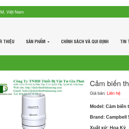
CM, Việt Nam
ỚI THIỆU
SẢN PHẨM
CHÍNH SÁCH VÀ QUI ĐỊNH
TIN 
Cảm biến t
Giá bán:
Liên hệ
Model: Cảm biến t
Brand: Campbell S
Xuất xứ: Hoa Kỳ