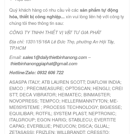
Quý khách hàng có nhu cầu về các
sản phẩm tự động
hóa, thiết bị công nghiệp...
xin vui lòng liên hệ với công ty
chúng tôi theo thông tin sau:
CÔNG TY TNHH THIẾT VỊ VẬT TƯ GIA PHÁT
Địa chỉ: 1331/15/16A Lê Đức Thọ, phường An Hội Tây,
TP.HCM
Email:
sales1@dailythietbinhanong.com
–
thietbinhanonggiaphat@gmail.com
Hotline/Zalo: 0932 606 722
ASASPA ITALY; ATB LAUREN SCOTT; DIAFLOW INDIA;
EMCO ; PRECIMEASURE; OPTOSCAN; HENGLI; CREI
STT; DECA VIBRATOR; HEIMATEC; BINMASTER;
NOVOPRESS; TEMPCO; HELLERMANNTYTON; ME-
MEßSYSTEME ; PROCESS TECHNOLOGY; BIGIESSE;
EQUILIBAR; ROTFIL; SYSTEM PLAST; NEPTRONIC;
ITALGROUP; EGON HARIG; STABLECU; EVERTITE
CAPAG; EVERBLUE; PNEUCON; DISCA; GLUAL;
ZETASASSI; FRIZLEN; WILLBRANDT; CRESSTO;