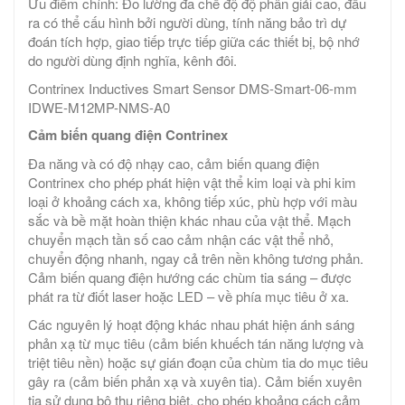
Ưu điểm chính: Đo lường đa chế độ độ phân giải cao, đầu
ra có thể cấu hình bởi người dùng, tính năng bảo trì dự
đoán tích hợp, giao tiếp trực tiếp giữa các thiết bị, bộ nhớ
do người dùng định nghĩa, kênh đôi.
Contrinex Inductives Smart Sensor DMS-Smart-06-mm
IDWE-M12MP-NMS-A0
Cảm biến quang điện
Contrinex
Đa năng và có độ nhạy cao, cảm biến quang điện
Contrinex cho phép phát hiện vật thể kim loại và phi kim
loại ở khoảng cách xa, không tiếp xúc, phù hợp với màu
sắc và bề mặt hoàn thiện khác nhau của vật thể. Mạch
chuyển mạch tần số cao cảm nhận các vật thể nhỏ,
chuyển động nhanh, ngay cả trên nền không tương phản.
Cảm biến quang điện hướng các chùm tia sáng – được
phát ra từ điốt laser hoặc LED – về phía mục tiêu ở xa.
Các nguyên lý hoạt động khác nhau phát hiện ánh sáng
phản xạ từ mục tiêu (cảm biến khuếch tán năng lượng và
triệt tiêu nền) hoặc sự gián đoạn của chùm tia do mục tiêu
gây ra (cảm biến phản xạ và xuyên tia). Cảm biến xuyên
tia sử dụng bộ thu riêng biệt, cho phép khoảng cách cảm