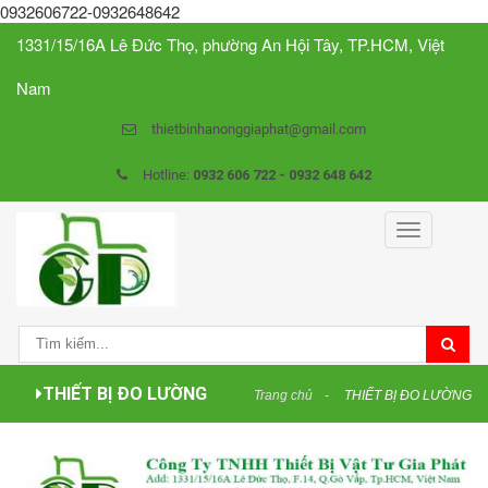
0932606722-0932648642
1331/15/16A Lê Đức Thọ, phường An Hội Tây, TP.HCM, Việt
Nam
thietbinhanonggiaphat@gmail.com
Hotline:
0932 606 722 - 0932 648 642
Toggle
navigation
THIẾT BỊ ĐO LƯỜNG
Trang chủ
THIẾT BỊ ĐO LƯỜNG