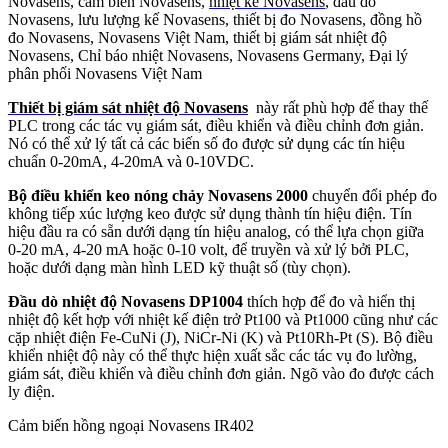
Novasens, cảm biến Novasens,
nhiệt kế Novasens
, đầu dò
Novasens, lưu lượng kế Novasens, thiết bị đo Novasens, đồng hồ
đo Novasens, Novasens Việt Nam, thiết bị giám sát nhiệt độ
Novasens, Chỉ báo nhiệt Novasens, Novasens Germany, Đại lý
phân phối Novasens Việt Nam
Thiết bị giám sát nhiệt độ Novasens
này rất phù hợp để thay thế
PLC trong các tác vụ giám sát, điều khiển và điều chỉnh đơn giản.
Nó có thể xử lý tất cả các biến số đo được sử dụng các tín hiệu
chuẩn 0-20mA, 4-20mA và 0-10VDC.
Bộ điều khiển keo nóng chảy Novasens 2000
chuyển đổi phép đo
không tiếp xúc lượng keo được sử dụng thành tín hiệu điện. Tín
hiệu đầu ra có sẵn dưới dạng tín hiệu analog, có thể lựa chọn giữa
0-20 mA, 4-20 mA hoặc 0-10 volt, để truyền và xử lý bởi PLC,
hoặc dưới dạng màn hình LED kỹ thuật số (tùy chọn).
Đầu dò nhiệt độ Novasens DP1004
thích hợp để đo và hiển thị
nhiệt độ kết hợp với nhiệt kế điện trở Pt100 và Pt1000 cũng như các
cặp nhiệt điện Fe-CuNi (J), NiCr-Ni (K) và Pt10Rh-Pt (S). Bộ điều
khiển nhiệt độ này có thể thực hiện xuất sắc các tác vụ đo lường,
giám sát, điều khiển và điều chỉnh đơn giản. Ngõ vào đo được cách
ly điện.
Cảm biến hồng ngoại Novasens IR402