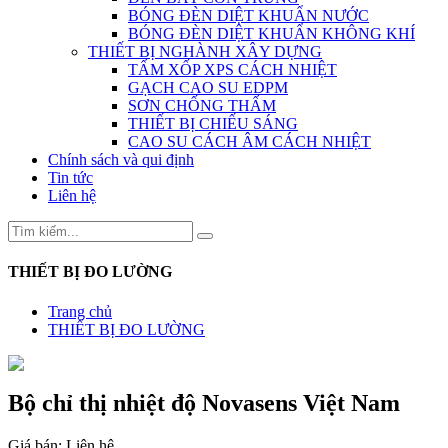
BÓNG ĐÈN DIỆT KHUẨN NƯỚC
BÓNG ĐÈN DIỆT KHUẨN KHÔNG KHÍ
THIẾT BỊ NGHÀNH XÂY DỰNG
TẤM XỐP XPS CÁCH NHIỆT
GẠCH CAO SU EDPM
SƠN CHỐNG THẤM
THIẾT BỊ CHIẾU SÁNG
CAO SU CÁCH ÂM CÁCH NHIỆT
Chính sách và qui định
Tin tức
Liên hệ
THIẾT BỊ ĐO LƯỜNG
Trang chủ
THIẾT BỊ ĐO LƯỜNG
Bộ chỉ thị nhiệt độ Novasens Việt Nam
Giá bán:
Liên hệ