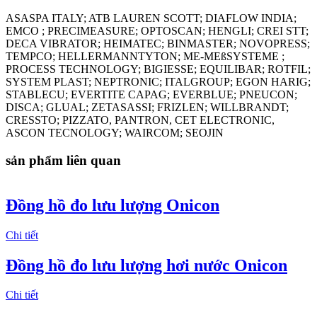
ASASPA ITALY; ATB LAUREN SCOTT; DIAFLOW INDIA;
EMCO ; PRECIMEASURE; OPTOSCAN; HENGLI; CREI STT;
DECA VIBRATOR; HEIMATEC; BINMASTER; NOVOPRESS;
TEMPCO; HELLERMANNTYTON; ME-MEßSYSTEME ;
PROCESS TECHNOLOGY; BIGIESSE; EQUILIBAR; ROTFIL;
SYSTEM PLAST; NEPTRONIC; ITALGROUP; EGON HARIG;
STABLECU; EVERTITE CAPAG; EVERBLUE; PNEUCON;
DISCA; GLUAL; ZETASASSI; FRIZLEN; WILLBRANDT;
CRESSTO; PIZZATO, PANTRON, CET ELECTRONIC,
ASCON TECNOLOGY; WAIRCOM; SEOJIN
sản phẩm liên quan
Đồng hồ đo lưu lượng Onicon
Chi tiết
Đồng hồ đo lưu lượng hơi nước Onicon
Chi tiết