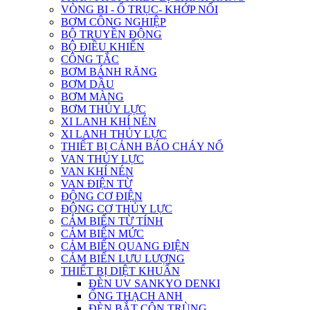
VÒNG BI - Ổ TRỤC- KHỚP NỐI
BƠM CÔNG NGHIỆP
BỘ TRUYỀN ĐỘNG
BỘ ĐIỀU KHIỂN
CÔNG TẮC
BƠM BÁNH RĂNG
BƠM DẦU
BƠM MÀNG
BƠM THỦY LỰC
XI LANH KHÍ NÉN
XI LANH THỦY LỰC
THIẾT BỊ CẢNH BÁO CHÁY NỔ
VAN THỦY LỰC
VAN KHÍ NÉN
VAN ĐIỆN TỪ
ĐỘNG CƠ ĐIỆN
ĐỘNG CƠ THỦY LỰC
CẢM BIẾN TỪ TÍNH
CẢM BIẾN MỨC
CẢM BIẾN QUANG ĐIỆN
CẢM BIẾN LƯU LƯỢNG
THIẾT BỊ DIỆT KHUẨN
ĐÈN UV SANKYO DENKI
ỐNG THẠCH ANH
ĐÈN BẮT CÔN TRÙNG