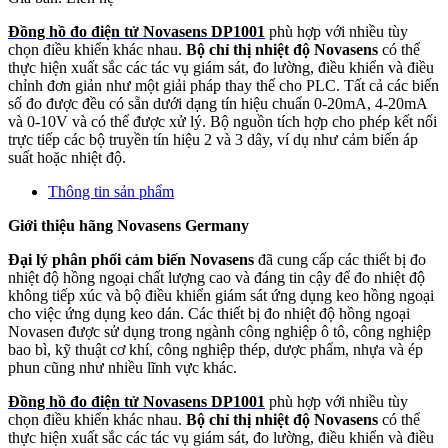
Đồng hồ đo điện tử Novasens DP1001
phù hợp với nhiều tùy
chọn điều khiển khác nhau.
Bộ chỉ thị nhiệt độ
Novasens
có thể
thực hiện xuất sắc các tác vụ giám sát, đo lường, điều khiển và điều
chỉnh đơn giản như một giải pháp thay thế cho PLC. Tất cả các biến
số đo được đều có sẵn dưới dạng tín hiệu chuẩn 0-20mA, 4-20mA
và 0-10V và có thể được xử lý. Bộ nguồn tích hợp cho phép kết nối
trực tiếp các bộ truyền tín hiệu 2 và 3 dây, ví dụ như cảm biến áp
suất hoặc nhiệt độ.
Thông tin sản phẩm
Giới thiệu hãng Novasens Germany
Đại lý phân phối cảm biến Novasens
đã cung cấp các thiết bị đo
nhiệt độ hồng ngoại chất lượng cao và đáng tin cậy để đo nhiệt độ
không tiếp xúc và bộ điều khiển giám sát ứng dụng keo hồng ngoại
cho việc ứng dụng keo dán. Các thiết bị đo nhiệt độ hồng ngoại
Novasen được sử dụng trong ngành công nghiệp ô tô, công nghiệp
bao bì, kỹ thuật cơ khí, công nghiệp thép, dược phẩm, nhựa và ép
phun cũng như nhiều lĩnh vực khác.
Đồng hồ đo điện tử Novasens DP1001
phù hợp với nhiều tùy
chọn điều khiển khác nhau.
Bộ chỉ thị nhiệt độ
Novasens
có thể
thực hiện xuất sắc các tác vụ giám sát, đo lường, điều khiển và điều