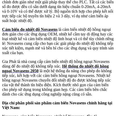
chỉnh đơn giản như một giải pháp thay thế cho PLC. Tất cả các biến
số đo được đều có sẵn dưới dạng tín hiệu chuẩn 0-20mA, 4-20mA
và 0-10V và có thể được xử lý. Bộ nguồn tích hợp cho phép kết nối
trực tiếp các bộ truyền tín hiệu 2 và 3 dây, ví dụ như cảm biến áp
suất hoặc nhiệt độ.
Cảm biến đo nhiệt độ Novasens
là cảm biến nhiệt độ hồng ngoại
đơn giản cho các ứng dụng OEM, nhiệt kế cầm tay di động hay các
loại nhiệt kế và cảm biến nhiệt độ linh hoạt và có thể tùy chỉnh riêng
lẻ: Novasens cung cấp cho bạn các giải pháp đo nhiệt độ không tiếp
xúc tiết kiệm, mạnh mẽ và bền bỉ cho các ứng dụng và quy trình sản
xuất của bạn.
Gia Phát là nhà cung cấp cảm biến nhiệt độ hồng ngoại Novasens
dùng để đo nhiệt độ không tiếp xúc.
Hệ thống đo nhiệt độ hồng
ngoại Novasens 2050
là một hệ thống đa năng cho phép đo không
tiếp xúc, kết hợp với các cảm biến hồng ngoại Novasens. Nhiệt kế
hồng ngoại Novasens chuyển đổi nhiệt độ đo được không tiếp xúc
của vật thể thành tín hiệu điện. Kích thước nhỏ gọn của cảm biến
cho phép sử dụng trong không gian hẹp. Các cảm biến bền chắc
dành cho các ứng dụng công nghiệp nặng cũng có sẵn.
Địa chỉ phân phối sản phẩm cảm biến Novasens chính hãng tại
Việt Nam: