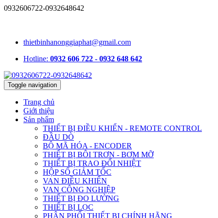
0932606722-0932648642
1331/15/16A Lê Đức Thọ, phường An Hội Tây, TP.HCM, Việt
Nam
thietbinhanonggiaphat@gmail.com
Hotline:
0932 606 722 - 0932 648 642
Toggle navigation
Trang chủ
Giới thiệu
Sản phẩm
THIẾT BỊ ĐIỀU KHIỂN - REMOTE CONTROL
ĐẦU DÒ
BỘ MÃ HÓA - ENCODER
THIẾT BỊ BÔI TRƠN - BƠM MỠ
THIẾT BỊ TRAO ĐỔI NHIỆT
HỘP SỐ GIẢM TỐC
VAN ĐIỀU KHIỂN
VAN CÔNG NGHIỆP
THIẾT BỊ ĐO LƯỜNG
THIẾT BỊ LỌC
PHÂN PHỐI THIẾT BỊ CHÍNH HÃNG