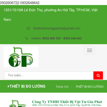
0932606722-0932648642
1331/15/16A Lê Đức Thọ, phường An Hội Tây, TP.HCM, Việt
Nam
thietbinhanonggiaphat@gmail.com
Hotline:
0932 606 722 - 0932 648 642
Toggle
navigation
THIẾT BỊ ĐO LƯỜNG
Trang chủ
THIẾT BỊ ĐO LƯỜNG