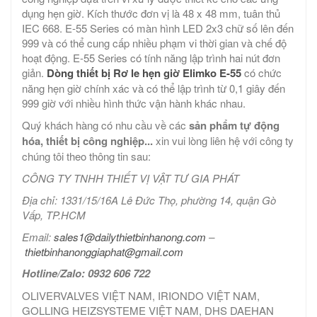
dụng hẹn giờ. Kích thước đơn vị là 48 x 48 mm, tuân thủ
IEC 668. E-55 Series có màn hình LED 2x3 chữ số lên đến
999 và có thể cung cấp nhiều phạm vi thời gian và chế độ
hoạt động. E-55 Series có tính năng lập trình hai nút đơn
giản.
Dòng thiết bị Rơ le hẹn giờ Elimko E-55
có chức
năng hẹn giờ chính xác và có thể lập trình từ 0,1 giây đến
999 giờ với nhiều hình thức vận hành khác nhau.
Quý khách hàng có nhu cầu về các
sản phẩm tự động
hóa, thiết bị công nghiệp...
xin vui lòng liên hệ với công ty
chúng tôi theo thông tin sau:
CÔNG TY TNHH THIẾT VỊ VẬT TƯ GIA PHÁT
Địa chỉ: 1331/15/16A Lê Đức Thọ, phường 14, quận Gò
Vấp, TP.HCM
Email:
sales1@dailythietbinhanong.com
–
thietbinhanonggiaphat@gmail.com
Hotline/Zalo: 0932 606 722
OLIVERVALVES VIỆT NAM, IRIONDO VIỆT NAM,
GOLLING HEIZSYSTEME VIỆT NAM, DHS DAEHAN