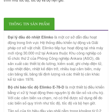
THÔNG TIN SẢN PHẨM
Đại lý đầu dò nhiệt Elimko
là một cơ sở dẫn đầu hoạt
động trong lĩnh vực Hệ thống điều khiển tự động và Giải
pháp cơ sở vật chất. Elimko tiếp tục hoạt động tại nhà máy
mới rộng 30.000 m2 tại Ankara thuộc Khu công nghiệp có
tổ chức thứ 2 của Phòng Công nghiệp Ankara (ASO), đã
sản xuất các thiết bị đo lường, kiểm soát, ghi chép điện tử,
cặp nhiệt điện, nhiệt kế điện trở, nhiều loại cảm biến, máy
cân băng tải, băng tải định lượng và các thiết bị cân khác
kể từ năm 1976.
Bộ chỉ báo tốc độ Elimko E-78-D
là một thiết bị điều khiển
bằng vi xử lý hoạt động theo nguyên lý đo tần số và chu kỳ.
Với các cảm biến va chạm, nó có thể được sử dụng để đo
các biến số quy trình như tốc độ, tốc độ và bộ hẹn giờ.
Tần số của tín hiệu đầu vào phải nằm trong khoảng từ 0,2