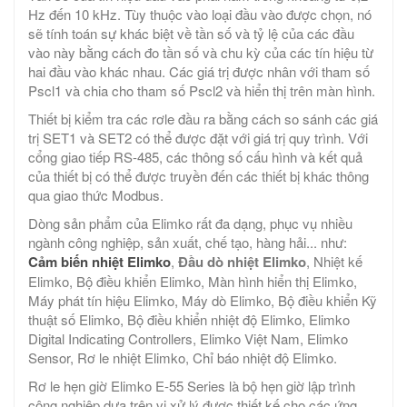
Hz đến 10 kHz. Tùy thuộc vào loại đầu vào được chọn, nó
sẽ tính toán sự khác biệt về tần số và tỷ lệ của các đầu
vào này bằng cách đo tần số và chu kỳ của các tín hiệu từ
hai đầu vào khác nhau. Các giá trị được nhân với tham số
Pscl1 và chia cho tham số Pscl2 và hiển thị trên màn hình.
Thiết bị kiểm tra các rơle đầu ra bằng cách so sánh các giá
trị SET1 và SET2 có thể được đặt với giá trị quy trình. Với
cổng giao tiếp RS-485, các thông số cấu hình và kết quả
của thiết bị có thể được truyền đến các thiết bị khác thông
qua giao thức Modbus.
Dòng sản phẩm của Elimko rất đa dạng, phục vụ nhiều
ngành công nghiệp, sản xuất, chế tạo, hàng hải... như:
Cảm biến nhiệt Elimko
,
Đầu dò nhiệt
Elimko
, Nhiệt kế
Elimko, Bộ điều khiển Elimko, Màn hình hiển thị Elimko,
Máy phát tín hiệu Elimko, Máy dò Elimko, Bộ điều khiển Kỹ
thuật số Elimko, Bộ điều khiển nhiệt độ Elimko, Elimko
Digital Indicating Controllers, Elimko Việt Nam, Elimko
Sensor, Rơ le nhiệt Elimko, Chỉ báo nhiệt độ Elimko.
Rơ le hẹn giờ Elimko E-55 Series là bộ hẹn giờ lập trình
công nghiệp dựa trên vi xử lý được thiết kế cho các ứng