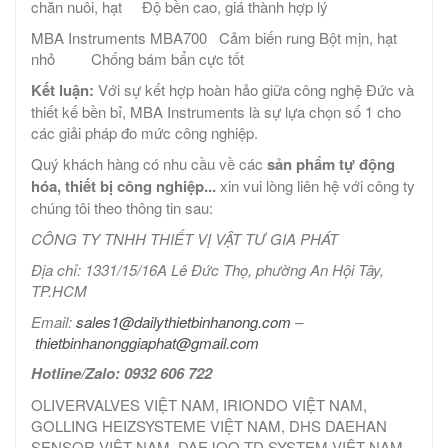
chăn nuôi, hạt Độ bền cao, giá thành hợp lý
MBA Instruments MBA700 Cảm biến rung Bột mịn, hạt
nhỏ Chống bám bẩn cực tốt
Kết luận:
Với sự kết hợp hoàn hảo giữa công nghệ Đức và
thiết kế bền bỉ, MBA Instruments là sự lựa chọn số 1 cho
các giải pháp đo mức công nghiệp.
Quý khách hàng có nhu cầu về các
sản phẩm tự động
hóa, thiết bị công nghiệp...
xin vui lòng liên hệ với công ty
chúng tôi theo thông tin sau:
CÔNG TY TNHH THIẾT VỊ VẬT TƯ GIA PHÁT
Địa chỉ: 1331/15/16A Lê Đức Thọ, phường An Hội Tây,
TP.HCM
Email:
sales1@dailythietbinhanong.com
–
thietbinhanonggiaphat@gmail.com
Hotline/Zalo: 0932 606 722
OLIVERVALVES VIỆT NAM, IRIONDO VIỆT NAM,
GOLLING HEIZSYSTEME VIỆT NAM, DHS DAEHAN
SENSOR VIỆT NAM, DAEJOO TD SYSTEM VIỆT NAM,