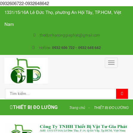
0932606722-0932648642
1331/15/16A Lê Đức Thọ, phường An Hội Tây, TP.HCM, Việt
Nam
thietbinhanonggiaphat@gmail.com
Hotline:
0932 606 722 - 0932 648 642
Toggle
navigation
THIẾT BỊ ĐO LƯỜNG
Trang chủ
THIẾT BỊ ĐO LƯỜNG