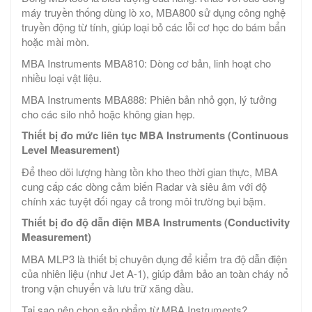
máy truyền thống dùng lò xo, MBA800 sử dụng công nghệ
truyền động từ tính, giúp loại bỏ các lỗi cơ học do bám bẩn
hoặc mài mòn.
MBA Instruments MBA810: Dòng cơ bản, linh hoạt cho
nhiều loại vật liệu.
MBA Instruments MBA888: Phiên bản nhỏ gọn, lý tưởng
cho các silo nhỏ hoặc không gian hẹp.
Thiết bị đo mức liên tục MBA Instruments (Continuous
Level Measurement)
Để theo dõi lượng hàng tồn kho theo thời gian thực, MBA
cung cấp các dòng cảm biến Radar và siêu âm với độ
chính xác tuyệt đối ngay cả trong môi trường bụi bặm.
Thiết bị đo độ dẫn điện MBA Instruments (Conductivity
Measurement)
MBA MLP3 là thiết bị chuyên dụng để kiểm tra độ dẫn điện
của nhiên liệu (như Jet A-1), giúp đảm bảo an toàn cháy nổ
trong vận chuyển và lưu trữ xăng dầu.
Tại sao nên chọn sản phẩm từ MBA Instruments?