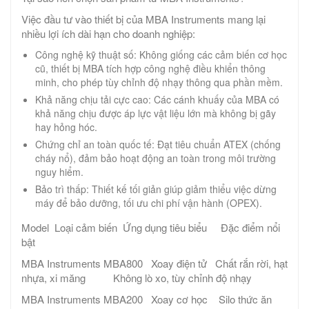
Việc đầu tư vào thiết bị của MBA Instruments mang lại
nhiều lợi ích dài hạn cho doanh nghiệp:
Công nghệ kỹ thuật số: Không giống các cảm biến cơ học
cũ, thiết bị MBA tích hợp công nghệ điều khiển thông
minh, cho phép tùy chỉnh độ nhạy thông qua phần mềm.
Khả năng chịu tải cực cao: Các cánh khuấy của MBA có
khả năng chịu được áp lực vật liệu lớn mà không bị gãy
hay hỏng hóc.
Chứng chỉ an toàn quốc tế: Đạt tiêu chuẩn ATEX (chống
cháy nổ), đảm bảo hoạt động an toàn trong môi trường
nguy hiểm.
Bảo trì thấp: Thiết kế tối giản giúp giảm thiểu việc dừng
máy để bảo dưỡng, tối ưu chi phí vận hành (OPEX).
Model Loại cảm biến Ứng dụng tiêu biểu Đặc điểm nổi
bật
MBA Instruments MBA800 Xoay điện tử Chất rắn rời, hạt
nhựa, xi măng Không lò xo, tùy chỉnh độ nhạy
MBA Instruments MBA200 Xoay cơ học Silo thức ăn