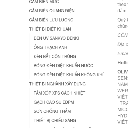
CẢM BIẾN MỨC
theo 
CẢM BIẾN QUANG ĐIỆN
đảm b
CẢM BIẾN LƯU LƯỢNG
Quý 
chúng
THIẾT BỊ DIỆT KHUẨN
CÔNG
ĐÈN UV SANKYO DENKI
Địa 
ỐNG THẠCH ANH
Emai
ĐÈN BẮT CÔN TRÙNG
Hotl
BÓNG ĐÈN DIỆT KHUẨN NƯỚC
OLI
BÓNG ĐÈN DIỆT KHUẨN KHÔNG KHÍ
SENS
THIẾT BỊ NGHÀNH XÂY DỰNG
NAM
WERM
TẤM XỐP XPS CÁCH NHIỆT
VIỆT
GẠCH CAO SU EDPM
TRA
MICO
SƠN CHỐNG THẤM
HYDR
THIẾT BỊ CHIẾU SÁNG
VIỆT