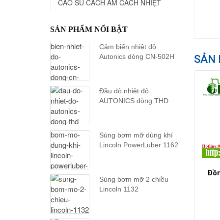
CAO SU CÁCH ÂM CÁCH NHIỆT
SẢN PHẨM NỔI BẬT
Cảm biến nhiệt độ
Autonics dòng CN-502H
SẢN 
Đầu dò nhiệt độ
AUTONICS dòng THD
Súng bơm mỡ dùng khí
Lincoln PowerLuber 1162
Đồn
Súng bơm mỡ 2 chiều
Lincoln 1132