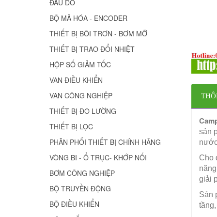
ĐẦU DÒ
BỘ MÃ HÓA - ENCODER
THIẾT BỊ BÔI TRƠN - BƠM MỠ
THIẾT BỊ TRAO ĐỔI NHIỆT
HỘP SỐ GIẢM TỐC
VAN ĐIỀU KHIỂN
VAN CÔNG NGHIỆP
THÔ
THIẾT BỊ ĐO LƯỜNG
Campb
THIẾT BỊ LỌC
sản p
PHÂN PHỐI THIẾT BỊ CHÍNH HÃNG
nước,
VÒNG BI - Ổ TRỤC- KHỚP NỐI
Cho d
năng 
BƠM CÔNG NGHIỆP
giải 
BỘ TRUYỀN ĐỘNG
Sản
BỘ ĐIỀU KHIỂN
tầng,