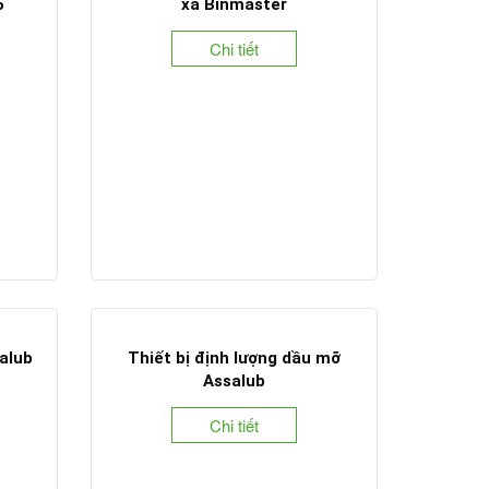
5
xa Binmaster
Chi tiết
alub
Thiết bị định lượng dầu mỡ
Assalub
Chi tiết