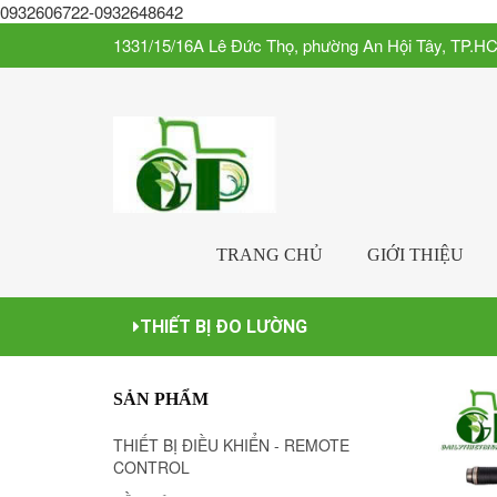
0932606722-0932648642
1331/15/16A Lê Đức Thọ, phường An Hội Tây, TP.H
TRANG CHỦ
GIỚI THIỆU
THIẾT BỊ ĐO LƯỜNG
SẢN PHẨM
THIẾT BỊ ĐIỀU KHIỂN - REMOTE
CONTROL