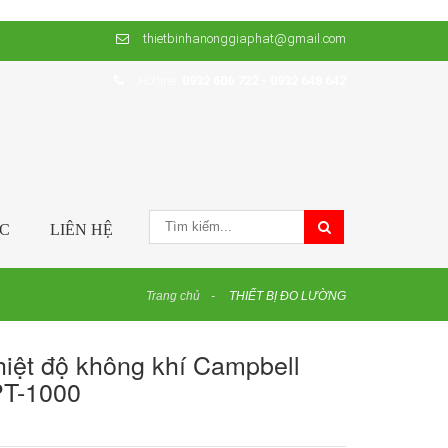
thietbinhanonggiaphat@gmail.com
Hotline:
0932 606 722 - 0932 648 642
ỨC
LIÊN HỆ
Trang chủ
THIẾT BỊ ĐO LƯỜNG
iệt độ không khí Campbell
T-1000