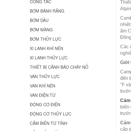
CÔNG TẮC
Thiết
Alpin
BƠM BÁNH RĂNG
Camb
BƠM DẦU
nhiệt
BƠM MÀNG
ẩm C
Đồng
BƠM THỦY LỰC
Các 
XI LANH KHÍ NÉN
nghiê
XI LANH THỦY LỰC
Giới
THIẾT BỊ CẢNH BÁO CHÁY NỔ
Campb
VAN THỦY LỰC
đến t
°F và
VAN KHÍ NÉN
trườ
VAN ĐIỆN TỪ
Cảm 
ĐỘNG CƠ ĐIỆN
biến 
ĐỘNG CƠ THỦY LỰC
trườn
CẢM BIẾN TỪ TÍNH
Cảm 
cấp d