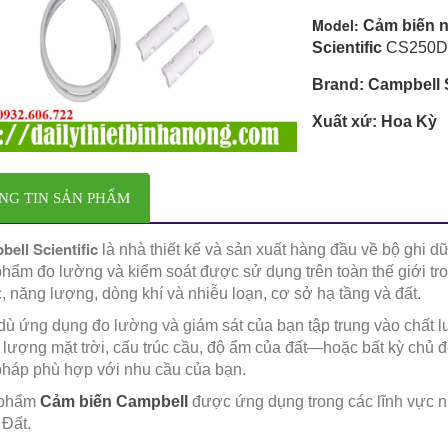
Model:
Cảm biến n
Scientific
CS250D
Brand: Campbell S
Xuất xứ: Hoa Kỳ
NG TIN SẢN PHẨM
ell Scientific
là nhà thiết kế và sản xuất hàng đầu về bộ ghi dữ
hẩm đo lường và kiểm soát được sử dụng trên toàn thế giới tron
 năng lượng, dòng khí và nhiễu loạn, cơ sở hạ tầng và đất.
ù ứng dụng đo lường và giám sát của bạn tập trung vào chất l
lượng mặt trời, cấu trúc cầu, độ ẩm của đất—hoặc bất kỳ chủ
pháp phù hợp với nhu cầu của bạn.
 phẩm
Cảm biến Campbell
được ứng dụng trong các lĩnh vực n
 Đất.