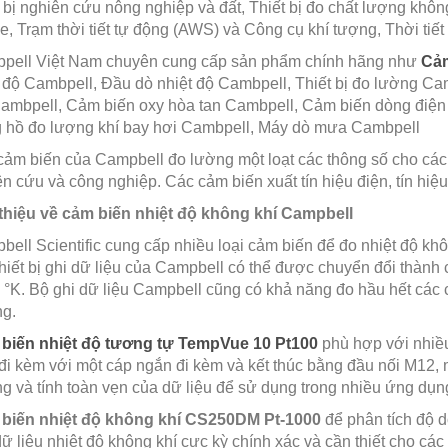
 bị nghiên cứu nông nghiệp và đất, Thiết bị đo chất lượng không 
e, Trạm thời tiết tự động (AWS) và Công cụ khí tượng, Thời ti
pell Việt Nam chuyên cung cấp sản phẩm chính hãng như
Cảm
 độ Cambpell, Đầu dò nhiệt độ Cambpell, Thiết bị đo lường Ca
ambpell, Cảm biến oxy hòa tan Cambpell, Cảm biến dòng điện
 hồ đo lượng khí bay hơi Cambpell, Máy dò mưa Cambpell
cảm biến của Campbell đo lường một loạt các thông số cho các
n cứu và công nghiệp. Các cảm biến xuất tín hiệu điện, tín hiệ
 thiệu về cảm biến nhiệt độ không khí Campbell
ell Scientific cung cấp nhiều loại cảm biến để đo nhiệt độ khôn
hiết bị ghi dữ liệu của Campbell có thể được chuyển đổi thành
 °K. Bộ ghi dữ liệu Campbell cũng có khả năng đo hầu hết các c
ng.
biến nhiệt độ tương tự TempVue 10 Pt100
phù hợp với nhiều
đi kèm với một cáp ngắn đi kèm và kết thúc bằng đầu nối M12, m
g và tính toàn vẹn của dữ liệu để sử dụng trong nhiều ứng dụn
biến nhiệt độ không khí CS250DM Pt-1000
để phân tích độ d
ữ liệu nhiệt độ không khí cực kỳ chính xác và cần thiết cho cá