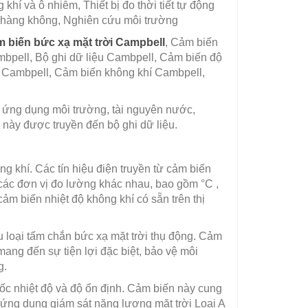
khí và ô nhiễm, Thiết bị đo thời tiết tự động
ết hàng không, Nghiên cứu môi trường
 biến bức xạ mặt trời Campbell
, Cảm biến
mbpell, Bộ ghi dữ liệu Cambpell, Cảm biến độ
 Cambpell, Cảm biến không khí Cambpell,
 ứng dụng môi trường, tài nguyên nước,
u này được truyền đến bộ ghi dữ liệu.
g khí. Các tín hiệu điện truyền từ cảm biến
 các đơn vị đo lường khác nhau, bao gồm °C ,
ảm biến nhiệt độ không khí có sẵn trên thị
 loại tấm chắn bức xạ mặt trời thụ động. Cảm
ang đến sự tiện lợi đặc biệt, bảo vệ môi
g.
ốc nhiệt độ và độ ổn định. Cảm biến này cung
c ứng dụng giám sát năng lượng mặt trời Loại A