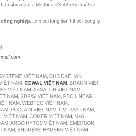
ng bao gồm đầu ra Modbus RS-485 kỹ thuật số,
 công nghiệp...
xin vui lòng liên hệ với công ty
M
gmail.com
ZSYSTEME VIỆT NAM, DHS DAEHAN
VIỆT NAM,
CEWAL VIỆT NAM
, BRAUN VIỆT
SS VIỆT NAM, ASSALUB VIỆT NAM,
T NAM, SDP/SI VIỆT NAM, PBC LINEAR
IỆT NAM, WEBTEC VIỆT NAM,
M, POCLAIN VIỆT NAM, OMT VIỆT NAM,
L VIỆT NAM, COMER VIỆT NAM, M+S
 NAM, ARGO HYTOS VIỆT NAM, EMERSON
ỆT NAM, ENDRESS HAUSER VIỆT NAM.