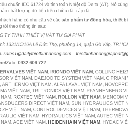
tiêu chuẩn IEC 61724 và tính toán Nhiệt độ Delta (ΔT). Nó cũ
ảo chất lượng dữ liệu trên chiều dài cáp dài.
khách hàng có nhu cầu về các
sản phẩm tự động hóa, thiết bị
 tôi theo thông tin sau:
 TY TNHH THIẾT VỊ VẬT TƯ GIA PHÁT
chỉ: 1331/15/16A Lê Đức Thọ, phường 14, quận Gò Vấp, TP.HC
l:
sales1@dailythietbinhanong.com
–
thietbinhanonggiaphat@
ine/Zalo: 0932 606 722
VERVALVES VIỆT NAM
,
IRIONDO VIỆT NAM
, GOLLING HEI
OR VIỆT NAM, DAEJOO TD SYSTEM VIỆT NAM, CIPRIANI 
, ARTHERMO VIỆT NAM
,
ALFA LAVAL VIỆT NAM, NOVOPRE
A VIỆT NAM, TRI TRONICS VIỆT NAM, PFANNENBERG VIỆ
 NAM,
ROXTEC VIỆT NAM
,
ROLLON VIỆT NAM
, MENCOM V
NSDUCERS DIRECT VIỆT NAM, SUN HYDRAULICS VIỆT NA
 ZF VIỆT NAM, CONTROL DEVICES VIỆT NAM, THERMOVA
AULIC VIỆT NAM, HYDRAULICS VIỆT NAM, AUTEC VIỆT
 NAM, ACE VIỆT NAM,
HEIDENHAIN VIỆT NAM
, HYDAC VI