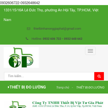
0932606722-0932648642
1331/15/16A Lê Đức Thọ, phường An Hội Tây, TP.HCM, Việt
Nam
thietbinhanonggiaphat@gmail.com
Hotline:
0932 606 722 - 0932 648 642
Toggle
navigation
THIẾT BỊ ĐO LƯỜNG
Trang chủ
THIẾT BỊ ĐO LƯỜNG