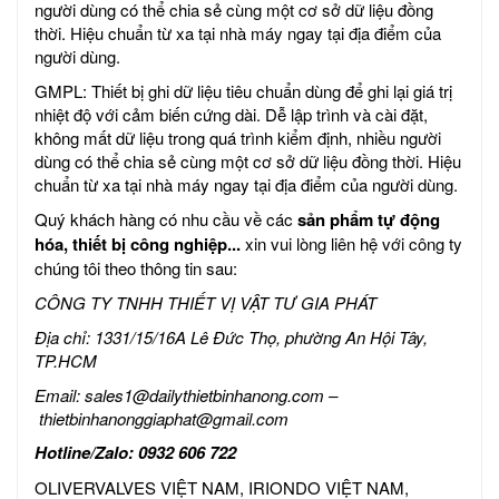
người dùng có thể chia sẻ cùng một cơ sở dữ liệu đồng
thời. Hiệu chuẩn từ xa tại nhà máy ngay tại địa điểm của
người dùng.
GMPL: Thiết bị ghi dữ liệu tiêu chuẩn dùng để ghi lại giá trị
nhiệt độ với cảm biến cứng dài. Dễ lập trình và cài đặt,
không mất dữ liệu trong quá trình kiểm định, nhiều người
dùng có thể chia sẻ cùng một cơ sở dữ liệu đồng thời. Hiệu
chuẩn từ xa tại nhà máy ngay tại địa điểm của người dùng.
Quý khách hàng có nhu cầu về các
sản phẩm tự động
hóa, thiết bị công nghiệp...
xin vui lòng liên hệ với công ty
chúng tôi theo thông tin sau:
CÔNG TY TNHH THIẾT VỊ VẬT TƯ GIA PHÁT
Địa chỉ: 1331/15/16A Lê Đức Thọ, phường An Hội Tây,
TP.HCM
Email:
sales1@dailythietbinhanong.com
–
thietbinhanonggiaphat@gmail.com
Hotline/Zalo: 0932 606 722
OLIVERVALVES VIỆT NAM, IRIONDO VIỆT NAM,