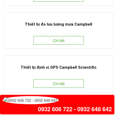
Thiết bị đo lưu lượng mưa Campbell
Chi tiết
Thiết bị định vị GPS Campbell Scientific
Chi tiết
0932 606 722 - 0932 648 642
Máy đo tốc độ gió Campbell