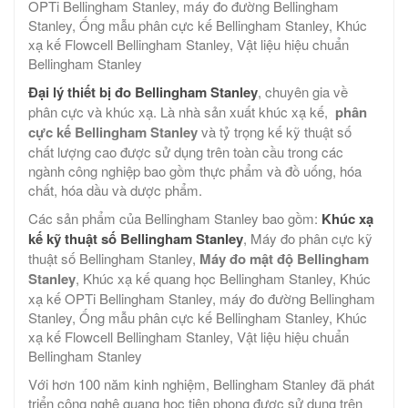
OPTi Bellingham Stanley, máy đo đường Bellingham
Stanley, Ống mẫu phân cực kế Bellingham Stanley, Khúc
xạ kế Flowcell Bellingham Stanley, Vật liệu hiệu chuẩn
Bellingham Stanley
Đại lý thiết bị đo Bellingham Stanley
, chuyên gia về
phân cực và khúc xạ. Là nhà sản xuất khúc xạ kế,
phân
cực kế Bellingham Stanley
và tỷ trọng kế kỹ thuật số
chất lượng cao được sử dụng trên toàn cầu trong các
ngành công nghiệp bao gồm thực phẩm và đồ uống, hóa
chất, hóa dầu và dược phẩm.
Các sản phẩm của Bellingham Stanley bao gồm:
Khúc xạ
kế kỹ thuật số Bellingham Stanley
, Máy đo phân cực kỹ
thuật số Bellingham Stanley,
Máy đo mật độ Bellingham
Stanley
, Khúc xạ kế quang học Bellingham Stanley, Khúc
xạ kế OPTi Bellingham Stanley, máy đo đường Bellingham
Stanley, Ống mẫu phân cực kế Bellingham Stanley, Khúc
xạ kế Flowcell Bellingham Stanley, Vật liệu hiệu chuẩn
Bellingham Stanley
Với hơn 100 năm kinh nghiệm, Bellingham Stanley đã phát
triển công nghệ quang học tiên phong được sử dụng trên