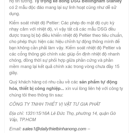
họ tin tưởng.
Tỷ trọng kế dòng DSG Bellingham Stanley
có 2 mẫu độc đáo mang lại sự linh hoạt cũng như dễ sử
dụng.
Kiểm soát nhiệt độ Peltier: Các phép đo mật độ cực kỳ
nhạy cảm với nhiệt độ, vì vậy tất cả các mẫu DSG đều
được trang bị bộ điều khiển nhiệt độ Peltier theo tiêu chuẩn,
cho phép thực hiện các hiệu chỉnh tự động thông minh để
bạn không cần phải làm vậy. Kiểm soát nhiệt độ Peltier và
các cổng thông gió chính xác giúp ổn định nhiệt độ nhanh
chóng, đồng thời sự phối hợp giữa phần cứng và phần
mềm mang lại kết quả chính xác trong vòng chưa đầy 15
giây.
Quý khách hàng có nhu cầu về các
sản phẩm tự động
hóa, thiết bị công nghiệp...
xin vui lòng liên hệ với công ty
chúng tôi theo thông tin sau:
CÔNG TY TNHH THIẾT VỊ VẬT TƯ GIA PHÁT
Địa chỉ: 1331/15/16A Lê Đức Thọ, phường 14, quận Gò
Vấp, TP.HCM
Email:
sales1@dailythietbinhanong.com
–