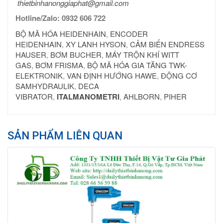
thietbinhanonggiaphat@gmail.com
Hotline/Zalo: 0932 606 722
BỘ MÃ HÓA HEIDENHAIN
,
ENCODER
HEIDENHAIN
,
XY LANH HYSON
,
CẢM BIẾN ENDRESS
HAUSER
,
BƠM BUCHER
,
MÁY TRỘN KHÍ WITT
GAS
,
BƠM FRISMA
,
BỘ MÃ HÓA GIA TĂNG TWK-
ELEKTRONIK
,
VAN ĐỊNH HƯỚNG HAWE
,
ĐỘNG CƠ
SAMHYDRAULIK
,
DECA
VIBRATOR
,
ITALMANOMETRI
,
AHLBORN
,
PIHER
SẢN PHẨM LIÊN QUAN