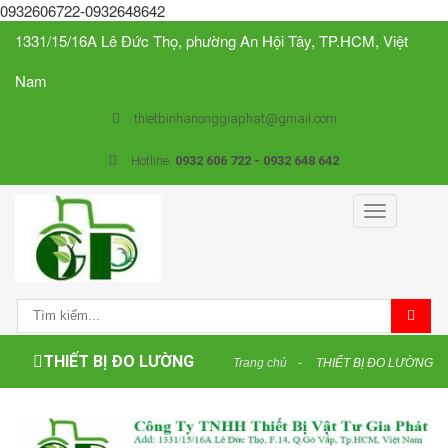
0932606722-0932648642
1331/15/16A Lê Đức Thọ, phường An Hội Tây, TP.HCM, Việt
Nam
thietbinhanonggiaphat@gmail.com
Hotline:
0932 606 722 - 0932 648 642
Toggle
navigation
THIẾT BỊ ĐO LƯỜNG
Trang chủ
THIẾT BỊ ĐO LƯỜNG