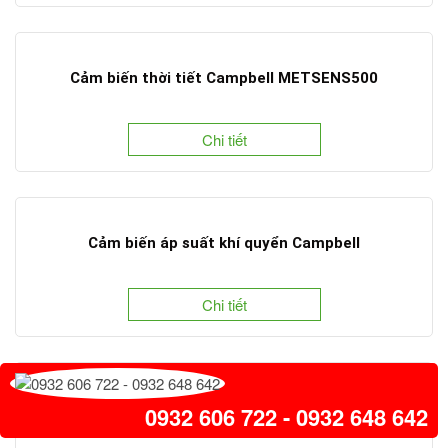
Cảm biến thời tiết Campbell METSENS500
Chi tiết
Cảm biến áp suất khí quyển Campbell
Chi tiết
Khí áp kế Campbell BaroVUE10
0932 606 722 - 0932 648 642