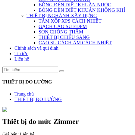
BÓNG ĐÈN DIỆT KHUẨN NƯỚC
BÓNG ĐÈN DIỆT KHUẨN KHÔNG KHÍ
THIẾT BỊ NGHÀNH XÂY DỰNG
TẤM XỐP XPS CÁCH NHIỆT
GẠCH CAO SU EDPM
SƠN CHỐNG THẤM
THIẾT BỊ CHIẾU SÁNG
CAO SU CÁCH ÂM CÁCH NHIỆT
Chính sách và qui định
Tin tức
Liên hệ
THIẾT BỊ ĐO LƯỜNG
Trang chủ
THIẾT BỊ ĐO LƯỜNG
Thiết bị đo mức Zimmer
Giá bán:
Liên hệ