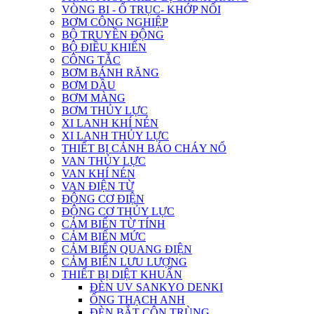
VÒNG BI - Ổ TRỤC- KHỚP NỐI
BƠM CÔNG NGHIỆP
BỘ TRUYỀN ĐỘNG
BỘ ĐIỀU KHIỂN
CÔNG TẮC
BƠM BÁNH RĂNG
BƠM DẦU
BƠM MÀNG
BƠM THỦY LỰC
XI LANH KHÍ NÉN
XI LANH THỦY LỰC
THIẾT BỊ CẢNH BÁO CHÁY NỔ
VAN THỦY LỰC
VAN KHÍ NÉN
VAN ĐIỆN TỪ
ĐỘNG CƠ ĐIỆN
ĐỘNG CƠ THỦY LỰC
CẢM BIẾN TỪ TÍNH
CẢM BIẾN MỨC
CẢM BIẾN QUANG ĐIỆN
CẢM BIẾN LƯU LƯỢNG
THIẾT BỊ DIỆT KHUẨN
ĐÈN UV SANKYO DENKI
ỐNG THẠCH ANH
ĐÈN BẮT CÔN TRÙNG