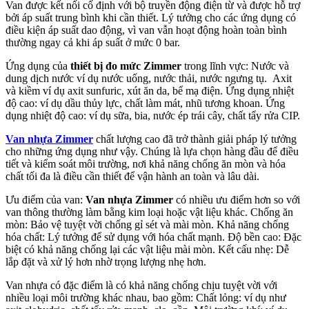
Van được kết nối cố định với bộ truyền động điện từ và được hỗ trợ
bởi áp suất trung bình khi cần thiết. Lý tưởng cho các ứng dụng có
điều kiện áp suất dao động, vì van vẫn hoạt động hoàn toàn bình
thường ngay cả khi áp suất ở mức 0 bar.
Ứng dụng của
thiết bị đo mức Zimmer
trong lĩnh vực: Nước và
dung dịch nước ví dụ nước uống, nước thải, nước ngưng tụ. Axit
và kiềm ví dụ axit sunfuric, xút ăn da, bể mạ điện. Ứng dụng nhiệt
độ cao: ví dụ dầu thủy lực, chất làm mát, nhũ tương khoan. Ứng
dụng nhiệt độ cao: ví dụ sữa, bia, nước ép trái cây, chất tẩy rửa CIP.
Van nhựa Zimmer
chất lượng cao đã trở thành giải pháp lý tưởng
cho những ứng dụng như vậy. Chúng là lựa chọn hàng đầu để điều
tiết và kiểm soát môi trường, nơi khả năng chống ăn mòn và hóa
chất tối đa là điều cần thiết để vận hành an toàn và lâu dài.
Ưu điểm của van:
Van nhựa Zimmer
có nhiều ưu điểm hơn so với
van thông thường làm bằng kim loại hoặc vật liệu khác. Chống ăn
mòn: Bảo vệ tuyệt vời chống gỉ sét và mài mòn. Khả năng chống
hóa chất: Lý tưởng để sử dụng với hóa chất mạnh. Độ bền cao: Đặc
biệt có khả năng chống lại các vật liệu mài mòn. Kết cấu nhẹ: Dễ
lắp đặt và xử lý hơn nhờ trọng lượng nhẹ hơn.
Van nhựa có đặc điểm là có khả năng chống chịu tuyệt vời với
nhiều loại môi trường khác nhau, bao gồm: Chất lỏng: ví dụ như