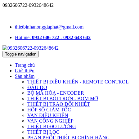
0932606722-0932648642
1331/15/16A Lê Đức Thọ, phường An Hội Tây, TP.HCM, Việt
Nam
thietbinhanonggiaphat@gmail.com
Hotline:
0932 606 722 - 0932 648 642
Toggle navigation
Trang chủ
Giới thiệu
Sản phẩm
THIẾT BỊ ĐIỀU KHIỂN - REMOTE CONTROL
ĐẦU DÒ
BỘ MÃ HÓA - ENCODER
THIẾT BỊ BÔI TRƠN - BƠM MỠ
THIẾT BỊ TRAO ĐỔI NHIỆT
HỘP SỐ GIẢM TỐC
VAN ĐIỀU KHIỂN
VAN CÔNG NGHIỆP
THIẾT BỊ ĐO LƯỜNG
THIẾT BỊ LỌC
PHÂN PHỐI THIẾT BỊ CHÍNH HÃNG