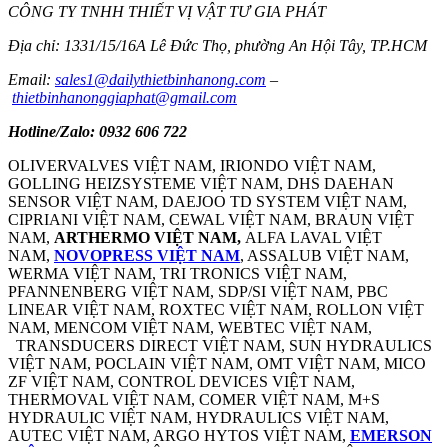
CÔNG TY TNHH THIẾT VỊ VẬT TƯ GIA PHÁT
Địa chỉ: 1331/15/16A Lê Đức Thọ, phường An Hội Tây, TP.HCM
Email:
sales1@dailythietbinhanong.com
–
thietbinhanonggiaphat@gmail.com
Hotline/Zalo: 0932 606 722
OLIVERVALVES VIỆT NAM, IRIONDO VIỆT NAM,
GOLLING HEIZSYSTEME VIỆT NAM, DHS DAEHAN
SENSOR VIỆT NAM, DAEJOO TD SYSTEM VIỆT NAM,
CIPRIANI VIỆT NAM, CEWAL VIỆT NAM, BRAUN VIỆT
NAM,
ARTHERMO VIỆT NAM,
ALFA LAVAL VIỆT
NAM,
NOVOPRESS VIỆT NAM
, ASSALUB VIỆT NAM,
WERMA VIỆT NAM, TRI TRONICS VIỆT NAM,
PFANNENBERG VIỆT NAM, SDP/SI VIỆT NAM, PBC
LINEAR VIỆT NAM, ROXTEC VIỆT NAM, ROLLON VIỆT
NAM, MENCOM VIỆT NAM, WEBTEC VIỆT NAM,
TRANSDUCERS DIRECT VIỆT NAM, SUN HYDRAULICS
VIỆT NAM, POCLAIN VIỆT NAM, OMT VIỆT NAM, MICO
ZF VIỆT NAM, CONTROL DEVICES VIỆT NAM,
THERMOVAL VIỆT NAM, COMER VIỆT NAM, M+S
HYDRAULIC VIỆT NAM, HYDRAULICS VIỆT NAM,
AUTEC VIỆT NAM, ARGO HYTOS VIỆT NAM,
EMERSON