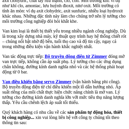
axit clohydric, chất tẩy rửa mạnh, clo, cồn. Môi trường khí: ví dụ
như khí clo, amoniac, lưu huỳnh đioxit, nitơ oxit. Môi trường có
tính ăn mòn: ví dụ axit clohydric, axit sunfuric, nhiều loại hydroxit
khác nhau. Những đặc tính này làm cho chúng trở nên lý tưởng cho
môi trường công nghiệp đòi hỏi khắt khe.
Van kim loại là thiết bị thiết yếu trong nhiều ngành công nghiệp. Dù
là trong xây dựng nhà máy, kỹ thuật quy trình hay hệ thống chiết rót
– chúng nổi bật nhờ độ bền, tuổi thọ cao và độ tin cậy, ngay cả
trong những điều kiện vận hành khắc nghiệt nhất.
Van tác động trực tiếp:
Bộ truyền động điện từ Zimmer
đóng mở
van trực tiếp, không cần áp suất phụ. Lý tưởng cho các ứng dụng
chân không, đường kính danh nghĩa nhỏ và các hệ thống phải hoạt
động từ 0 bar.
Van điều khiển bằng servo Zimmer
(vận hành bằng phi công).
Bộ truyền động điện từ chỉ điều khiển một lỗ dẫn hướng nhỏ. Áp
suất riêng của môi chất thực hiện chức năng chính là mở van. Lý
tưởng cho đường kính danh nghĩa lớn với mức tiêu thụ năng lượng
thấp. Yêu cầu chênh lệch áp suất tối thiểu.
Quý khách hàng có nhu cầu về các
sản phẩm tự động hóa, thiết
bị công nghiệp...
xin vui lòng liên hệ với công ty chúng tôi theo
thông tin sau: