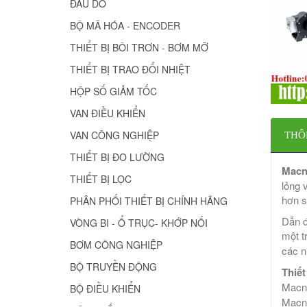
ĐẦU DÒ
BỘ MÃ HÓA - ENCODER
THIẾT BỊ BÔI TRƠN - BƠM MỠ
THIẾT BỊ TRAO ĐỔI NHIỆT
HỘP SỐ GIẢM TỐC
VAN ĐIỀU KHIỂN
VAN CÔNG NGHIỆP
THÔ
THIẾT BỊ ĐO LƯỜNG
Macn
THIẾT BỊ LỌC
lỏng 
hơn s
PHÂN PHỐI THIẾT BỊ CHÍNH HÃNG
Dẫn đ
VÒNG BI - Ổ TRỤC- KHỚP NỐI
một t
BƠM CÔNG NGHIỆP
các n
BỘ TRUYỀN ĐỘNG
Thiết
Macn
BỘ ĐIỀU KHIỂN
Macn