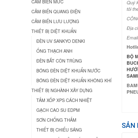
CẢM BIẾN MỨC
Quý k
tôi th
CẢM BIẾN QUANG ĐIỆN
CÔNG
CẢM BIẾN LƯU LƯỢNG
Địa c
THIẾT BỊ DIỆT KHUẨN
Email
ĐÈN UV SANKYO DENKI
Hotli
ỐNG THẠCH ANH
BỘ M
ĐÈN BẮT CÔN TRÙNG
BUC
HƯỚ
BÓNG ĐÈN DIỆT KHUẨN NƯỚC
SAM
BÓNG ĐÈN DIỆT KHUẨN KHÔNG KHÍ
BAMU
THIẾT BỊ NGHÀNH XÂY DỰNG
PNEU
TẤM XỐP XPS CÁCH NHIỆT
GẠCH CAO SU EDPM
SƠN CHỐNG THẤM
SẢN 
THIẾT BỊ CHIẾU SÁNG