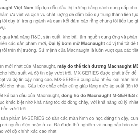
aught Việt Nam
tiếp tục dẫn đầu thị trường bằng cách cung cấp cho
hẩm ưu việt và dịch vụ chất lượng để đảm bảo sự trung thành liên t
 tôi duy trì trong ngành và cam kết đảm bảo rằng chúng tôi tiếp tục g
vụ.
 qua khả năng R&D, sản xuất, kho bãi, tìm nguồn cung ứng và phân ph
triển các sản phẩm mới,
Đại lý bơm mỡ Macnaught
có vị thế tốt để 
 tôi trên thị trường. Sứ mệnh của Macnaught là luôn vượt qua các t
iến mới nhất của Macnaught,
máy đo thể tích dương Macnaught 
cho hiệu suất và độ tin cậy vượt trội. MX-SERIES được phát triển để
hoạt và độ tin cậy nâng cao. MX-SERIES cung cấp nhiều loại màn hình 
đổi cho nhau. Cấu trúc chắc chắn cũng giúp tăng mức áp suất (lên tới
iết kế ban đầu của Macnaught,
đồng hồ đo Macnaught M-SERIES
c
ục khác biệt nhờ khả năng tốc độ dòng chảy, với khả năng xử lý nhiều
 bền vượt trội.
sản phẩm M-SERIES có sẵn các màn hình cơ học đáng tin cậy, cung
 có nguồn điện hoặc ở xa. Đã được thử nghiệm và cung cấp báo cáo 
ạo với độ chính xác cao nhất.