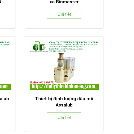
5
xa Binmaster
Chi tiết
alub
Thiết bị định lượng dầu mỡ
Assalub
Chi tiết