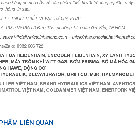
hách hàng có nhu cầu về sản phẩm thiết bị vật tư công nghiệp, máy 
eo thông tin sau:
 TY TNHH THIẾT VỊ VẬT TƯ GIA PHÁT
hỉ: 1331/15/16A Lê Đức Thọ, phường 14, quận Gò Vấp, TP.HCM
:
sales1@dailythietbinhanong.com
–
thietbinhanonggiaphat@gmail.
ne/Zalo: 0932 606 722
Ã HÓA HEIDENHAIN
,
ENCODER HEIDENHAIN
,
XY LANH HYS
HER
,
MÁY TRỘN KHÍ WITT GAS
,
BƠM FRISMA
,
BỘ MÃ HÓA GI
NG HAWE
,
ĐỘNG CƠ
HYDRAULIK
,
DECAVIBRATOR
,
GRIF
FCO
,
MJK
,
ITALMANOMET
LLER VIỆT NAM, BRAND HYDRAULICS VIỆT NAM, AVENTICS 
MATROL VIỆT NAM, GOLDAMMER VIỆT NAM, ENERTORK VIỆ
PHẨM LIÊN QUAN