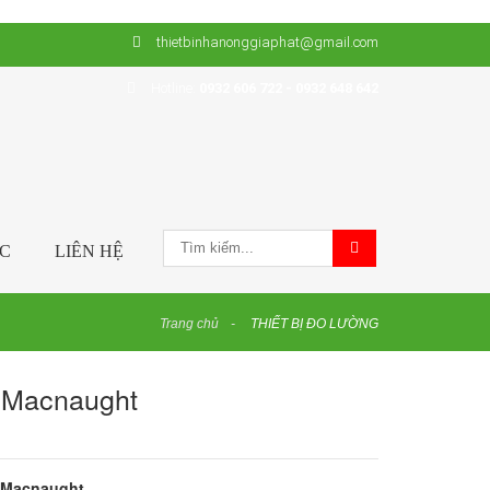
thietbinhanonggiaphat@gmail.com
Hotline:
0932 606 722 - 0932 648 642
ỨC
LIÊN HỆ
Trang chủ
THIẾT BỊ ĐO LƯỜNG
 Macnaught
o
Macnaught