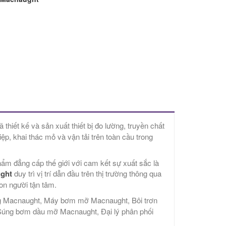
hiết kế và sản xuất thiết bị đo lường, truyền chất
ệp, khai thác mỏ và vận tải trên toàn cầu trong
hẩm đẳng cấp thế giới với cam kết sự xuất sắc là
ught
duy trì vị trí dẫn đầu trên thị trường thông qua
on người tận tâm.
ờng Macnaught, Máy bơm mỡ Macnaught, Bôi trơn
Súng bơm dầu mỡ Macnaught, Đại lý phân phối