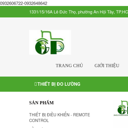
0932606722-0932648642
1331/15/16A Lê Đức Thọ, phường An Hội Tây, TP.H
TRANG CHỦ
GIỚI THIỆU
THIẾT BỊ ĐO LƯỜNG
SẢN PHẨM
THIẾT BỊ ĐIỀU KHIỂN - REMOTE
CONTROL