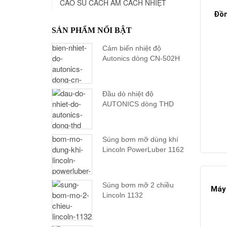
CAO SU CÁCH ÂM CÁCH NHIỆT
Đồn
SẢN PHẨM NỔI BẬT
Cảm biến nhiệt độ
Autonics dòng CN-502H
Đầu dò nhiệt độ
AUTONICS dòng THD
Súng bơm mỡ dùng khí
Lincoln PowerLuber 1162
Súng bơm mỡ 2 chiều
Máy 
Lincoln 1132