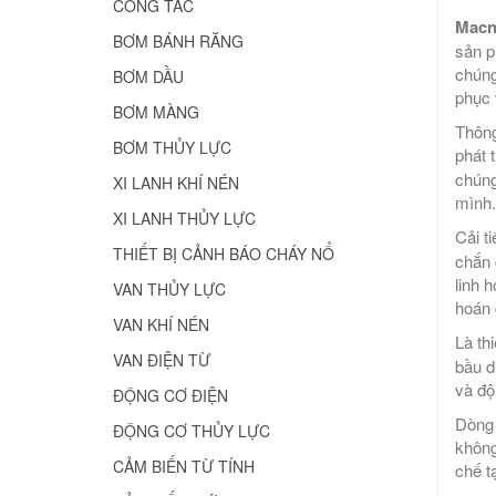
CÔNG TẮC
Macn
BƠM BÁNH RĂNG
sản p
chúng
BƠM DẦU
phục 
BƠM MÀNG
Thông
BƠM THỦY LỰC
phát 
chúng
XI LANH KHÍ NÉN
mình.
XI LANH THỦY LỰC
Cải t
THIẾT BỊ CẢNH BÁO CHÁY NỔ
chắn 
linh 
VAN THỦY LỰC
hoán 
VAN KHÍ NÉN
Là th
VAN ĐIỆN TỪ
bầu d
và độ
ĐỘNG CƠ ĐIỆN
Dòng 
ĐỘNG CƠ THỦY LỰC
không
CẢM BIẾN TỪ TÍNH
chế t