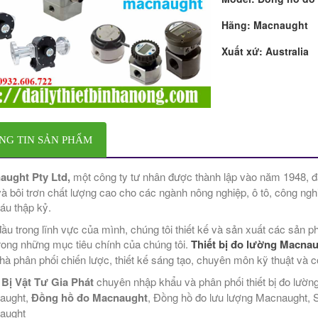
Hãng:
Macnaught
Xuất xứ:
Australia
NG TIN SẢN PHẨM
aught Pty Ltd,
một công ty tư nhân được thành lập vào năm 1948, đã t
và bôi trơn chất lượng cao cho các ngành nông nghiệp, ô tô, công nghi
áu thập kỷ.
ầu trong lĩnh vực của mình, chúng tôi thiết kế và sản xuất các sản p
rong những mục tiêu chính của chúng tôi.
Thiết bị đo lường Macna
hà phân phối chiến lược, thiết kế sáng tạo, chuyên môn kỹ thuật và c
 Bị Vật Tư Gia Phát
chuyên nhập khẩu và phân phối thiết bị đo lư
aught,
Đồng hồ đo
Macnaught
, Đồng hồ đo lưu lượng Macnaught, 
aught