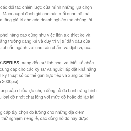
 các đối tác chiến lược của mình những lựa chọn
ục. Macnaught đánh giá cao các mối quan hệ mà
ia tăng giá trị cho các doanh nghiệp mà chúng tôi
ối nâng cao cũng như việc liên tục thiết kế và
tăng trưởng đáng kể và duy trì vị trí dẫn đầu của
iêu chuẩn ngành với các sản phẩm và dịch vụ của
MX-SERIES
mang đến sự linh hoạt và thiết kế chắc
 cung cấp cho các kỹ sư và người lắp đặt khả năng
kỹ thuật số có thể gắn trực tiếp và xung có thể
 2000psi).
ung cấp nhiều lựa chọn đồng hồ đo bánh răng hình
 loại độ nhớt chất lỏng với mức độ hoặc độ lặp lại
 cấp tùy chọn đo lường cho những địa điểm
thử nghiệm riêng lẻ, các đồng hồ đo này được